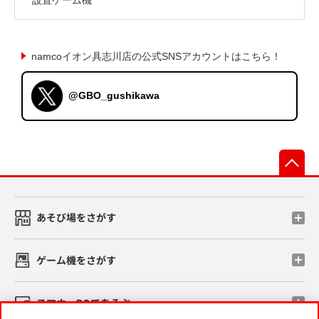
namcoイオン具志川店の公式SNSアカウントはこちら！
@GBO_gushikawa
先
あそび場をさがす
ゲーム機をさがす
スマホ・PCであそぶ