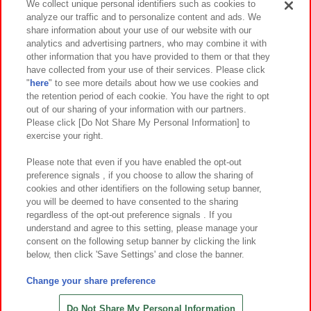
We collect unique personal identifiers such as cookies to
analyze our traffic and to personalize content and ads. We
イベント・キャンペーン
share information about your use of our website with our
analytics and advertising partners, who may combine it with
other information that you have provided to them or that they
have collected from your use of their services. Please click
"
here
" to see more details about how we use cookies and
関連会社
サステナビリティ
サイトポリシー
the retention period of each cookie. You have the right to opt
out of our sharing of your information with our partners.
プライバシーポリシー
ウェブアクセシビリティ方針と検証結果
Please click [Do Not Share My Personal Information] to
exercise your right.
お取引先さまとともに
食品のご提供について
カスタマーハラスメント対応方針
よくあるご質問・お問い合わせ
Please note that even if you have enabled the opt-out
preference signals , if you choose to allow the sharing of
cookies and other identifiers on the following setup banner,
you will be deemed to have consented to the sharing
regardless of the opt-out preference signals . If you
understand and agree to this setting, please manage your
consent on the following setup banner by clicking the link
below, then click 'Save Settings' and close the banner.
©Bandai Namco Amusement Inc.
©Bandai Namco Amusement Lab Inc.
Change your share preference
©Bandai Namco Experience Inc.
©HANAYASHIKI Co., Ltd. All Rights Reserved.
Do Not Share My Personal Information