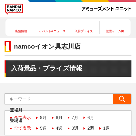
店舗情報
イベント&ニュース
入荷プライズ
設置ゲーム機
namcoイオン具志川店
入荷景品・プライズ情報
登場月
全て表示
9月
8月
7月
6月
登場週
全て表示
5週
4週
3週
2週
1週