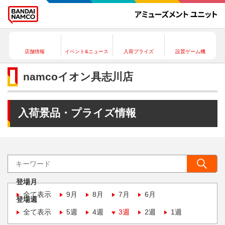
店舗情報
イベント&ニュース
入荷プライズ
設置ゲーム機
namcoイオン具志川店
入荷景品・プライズ情報
登場月
全て表示
9月
8月
7月
6月
登場週
全て表示
5週
4週
3週
2週
1週