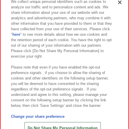
We collect unique personal identifiers such as cookies to
analyze our traffic and to personalize content and ads. We
イベント・キャンペーン
share information about your use of our website with our
analytics and advertising partners, who may combine it with
other information that you have provided to them or that they
have collected from your use of their services. Please click
"
here
" to see more details about how we use cookies and
関連会社
サステナビリティ
サイトポリシー
the retention period of each cookie. You have the right to opt
out of our sharing of your information with our partners.
プライバシーポリシー
ウェブアクセシビリティ方針と検証結果
Please click [Do Not Share My Personal Information] to
exercise your right.
お取引先さまとともに
食品のご提供について
カスタマーハラスメント対応方針
よくあるご質問・お問い合わせ
Please note that even if you have enabled the opt-out
preference signals , if you choose to allow the sharing of
cookies and other identifiers on the following setup banner,
you will be deemed to have consented to the sharing
regardless of the opt-out preference signals . If you
understand and agree to this setting, please manage your
consent on the following setup banner by clicking the link
below, then click 'Save Settings' and close the banner.
©Bandai Namco Amusement Inc.
©Bandai Namco Amusement Lab Inc.
Change your share preference
©Bandai Namco Experience Inc.
©HANAYASHIKI Co., Ltd. All Rights Reserved.
Do Not Share My Personal Information