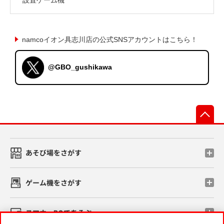
namcoイオン具志川店の公式SNSアカウントはこちら！
@GBO_gushikawa
先
あそび場をさがす
ゲーム機をさがす
スマホ・PCであそぶ