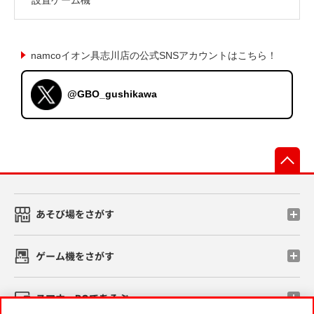
namcoイオン具志川店の公式SNSアカウントはこちら！
@GBO_gushikawa
先
あそび場をさがす
ゲーム機をさがす
スマホ・PCであそぶ