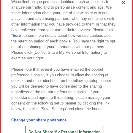
We collect unique personal identifiers such as cookies to
analyze our traffic and to personalize content and ads. We
イベント・キャンペーン
share information about your use of our website with our
analytics and advertising partners, who may combine it with
other information that you have provided to them or that they
have collected from your use of their services. Please click
"
here
" to see more details about how we use cookies and
関連会社
サステナビリティ
サイトポリシー
the retention period of each cookie. You have the right to opt
out of our sharing of your information with our partners.
プライバシーポリシー
ウェブアクセシビリティ方針と検証結果
Please click [Do Not Share My Personal Information] to
exercise your right.
お取引先さまとともに
食品のご提供について
カスタマーハラスメント対応方針
よくあるご質問・お問い合わせ
Please note that even if you have enabled the opt-out
preference signals , if you choose to allow the sharing of
cookies and other identifiers on the following setup banner,
you will be deemed to have consented to the sharing
regardless of the opt-out preference signals . If you
understand and agree to this setting, please manage your
consent on the following setup banner by clicking the link
below, then click 'Save Settings' and close the banner.
©Bandai Namco Amusement Inc.
©Bandai Namco Amusement Lab Inc.
Change your share preference
©Bandai Namco Experience Inc.
©HANAYASHIKI Co., Ltd. All Rights Reserved.
Do Not Share My Personal Information