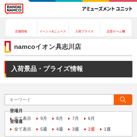
店舗情報
イベント&ニュース
入荷プライズ
設置ゲーム機
namcoイオン具志川店
入荷景品・プライズ情報
登場月
全て表示
9月
8月
7月
6月
登場週
全て表示
5週
4週
3週
2週
1週