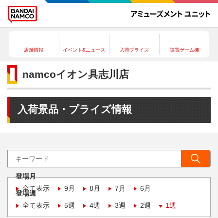
店舗情報
イベント&ニュース
入荷プライズ
設置ゲーム機
namcoイオン具志川店
入荷景品・プライズ情報
登場月
全て表示
9月
8月
7月
6月
登場週
全て表示
5週
4週
3週
2週
1週