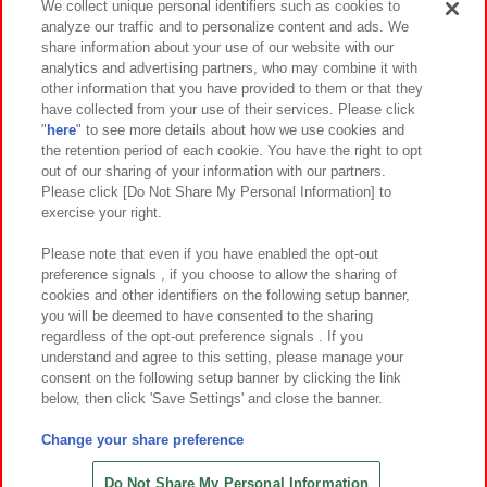
We collect unique personal identifiers such as cookies to
analyze our traffic and to personalize content and ads. We
イベント・キャンペーン
share information about your use of our website with our
analytics and advertising partners, who may combine it with
other information that you have provided to them or that they
have collected from your use of their services. Please click
"
here
" to see more details about how we use cookies and
関連会社
サステナビリティ
サイトポリシー
the retention period of each cookie. You have the right to opt
out of our sharing of your information with our partners.
プライバシーポリシー
ウェブアクセシビリティ方針と検証結果
Please click [Do Not Share My Personal Information] to
exercise your right.
お取引先さまとともに
食品のご提供について
カスタマーハラスメント対応方針
よくあるご質問・お問い合わせ
Please note that even if you have enabled the opt-out
preference signals , if you choose to allow the sharing of
cookies and other identifiers on the following setup banner,
you will be deemed to have consented to the sharing
regardless of the opt-out preference signals . If you
understand and agree to this setting, please manage your
consent on the following setup banner by clicking the link
below, then click 'Save Settings' and close the banner.
©Bandai Namco Amusement Inc.
©Bandai Namco Amusement Lab Inc.
Change your share preference
©Bandai Namco Experience Inc.
©HANAYASHIKI Co., Ltd. All Rights Reserved.
Do Not Share My Personal Information