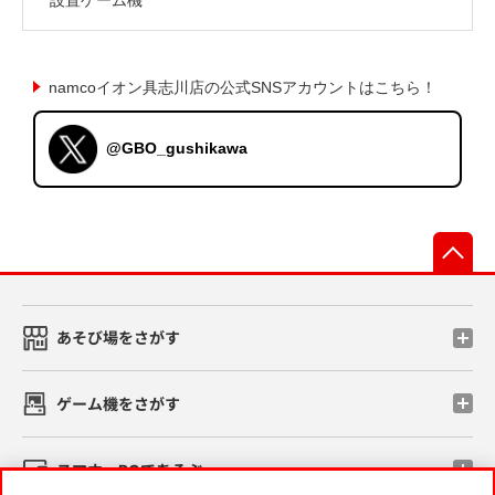
namcoイオン具志川店の公式SNSアカウントはこちら！
@GBO_gushikawa
先
あそび場をさがす
ゲーム機をさがす
スマホ・PCであそぶ