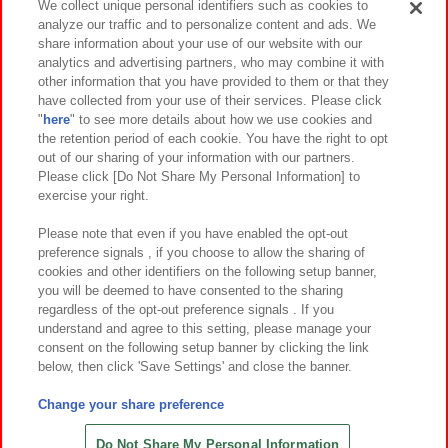
We collect unique personal identifiers such as cookies to
analyze our traffic and to personalize content and ads. We
イベント・キャンペーン
share information about your use of our website with our
analytics and advertising partners, who may combine it with
other information that you have provided to them or that they
have collected from your use of their services. Please click
"
here
" to see more details about how we use cookies and
関連会社
サステナビリティ
サイトポリシー
the retention period of each cookie. You have the right to opt
out of our sharing of your information with our partners.
プライバシーポリシー
ウェブアクセシビリティ方針と検証結果
Please click [Do Not Share My Personal Information] to
exercise your right.
お取引先さまとともに
食品のご提供について
カスタマーハラスメント対応方針
よくあるご質問・お問い合わせ
Please note that even if you have enabled the opt-out
preference signals , if you choose to allow the sharing of
cookies and other identifiers on the following setup banner,
you will be deemed to have consented to the sharing
regardless of the opt-out preference signals . If you
understand and agree to this setting, please manage your
consent on the following setup banner by clicking the link
below, then click 'Save Settings' and close the banner.
©Bandai Namco Amusement Inc.
©Bandai Namco Amusement Lab Inc.
Change your share preference
©Bandai Namco Experience Inc.
©HANAYASHIKI Co., Ltd. All Rights Reserved.
Do Not Share My Personal Information