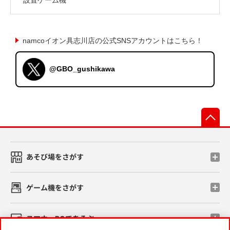
namcoイオン具志川店の公式SNSアカウントはこちら！
@GBO_gushikawa
先
あそび場をさがす
ゲーム機をさがす
スマホ・PCであそぶ