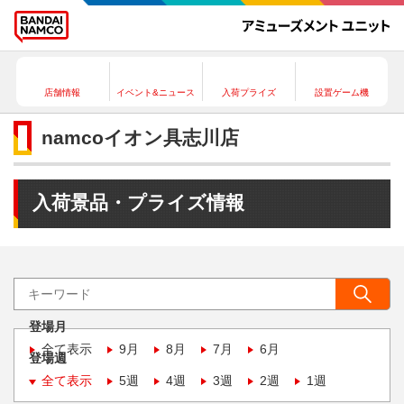
店舗情報
イベント&ニュース
入荷プライズ
設置ゲーム機
namcoイオン具志川店
入荷景品・プライズ情報
登場月
全て表示
9月
8月
7月
6月
登場週
全て表示
5週
4週
3週
2週
1週