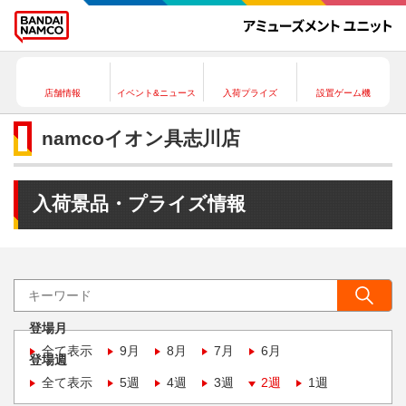
店舗情報
イベント&ニュース
入荷プライズ
設置ゲーム機
namcoイオン具志川店
入荷景品・プライズ情報
登場月
全て表示
9月
8月
7月
6月
登場週
全て表示
5週
4週
3週
2週
1週