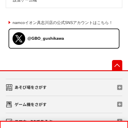
namcoイオン具志川店の公式SNSアカウントはこちら！
@GBO_gushikawa
先
あそび場をさがす
ゲーム機をさがす
スマホ・PCであそぶ