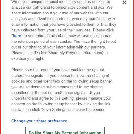
We collect unique personal identifiers such as cookies to
analyze our traffic and to personalize content and ads. We
イベント・キャンペーン
share information about your use of our website with our
analytics and advertising partners, who may combine it with
other information that you have provided to them or that they
have collected from your use of their services. Please click
"
here
" to see more details about how we use cookies and
関連会社
サステナビリティ
サイトポリシー
the retention period of each cookie. You have the right to opt
out of our sharing of your information with our partners.
プライバシーポリシー
ウェブアクセシビリティ方針と検証結果
Please click [Do Not Share My Personal Information] to
exercise your right.
お取引先さまとともに
食品のご提供について
カスタマーハラスメント対応方針
よくあるご質問・お問い合わせ
Please note that even if you have enabled the opt-out
preference signals , if you choose to allow the sharing of
cookies and other identifiers on the following setup banner,
you will be deemed to have consented to the sharing
regardless of the opt-out preference signals . If you
understand and agree to this setting, please manage your
consent on the following setup banner by clicking the link
below, then click 'Save Settings' and close the banner.
©Bandai Namco Amusement Inc.
©Bandai Namco Amusement Lab Inc.
Change your share preference
©Bandai Namco Experience Inc.
©HANAYASHIKI Co., Ltd. All Rights Reserved.
Do Not Share My Personal Information