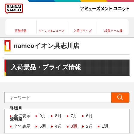
店舗情報
イベント&ニュース
入荷プライズ
設置ゲーム機
namcoイオン具志川店
入荷景品・プライズ情報
登場月
全て表示
9月
8月
7月
6月
登場週
全て表示
5週
4週
3週
2週
1週