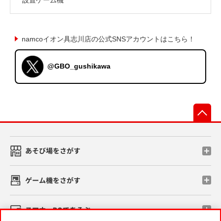
namcoイオン具志川店の公式SNSアカウントはこちら！
@GBO_gushikawa
先
あそび場をさがす
ゲーム機をさがす
スマホ・PCであそぶ