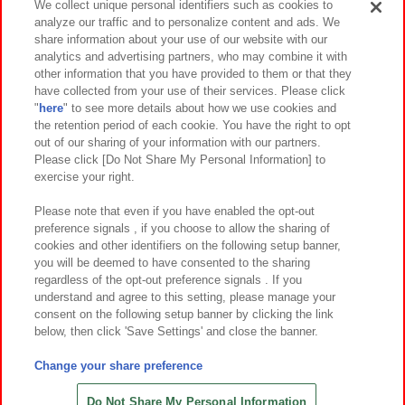
We collect unique personal identifiers such as cookies to
analyze our traffic and to personalize content and ads. We
イベント・キャンペーン
share information about your use of our website with our
analytics and advertising partners, who may combine it with
other information that you have provided to them or that they
have collected from your use of their services. Please click
"
here
" to see more details about how we use cookies and
関連会社
サステナビリティ
サイトポリシー
the retention period of each cookie. You have the right to opt
out of our sharing of your information with our partners.
プライバシーポリシー
ウェブアクセシビリティ方針と検証結果
Please click [Do Not Share My Personal Information] to
exercise your right.
お取引先さまとともに
食品のご提供について
カスタマーハラスメント対応方針
よくあるご質問・お問い合わせ
Please note that even if you have enabled the opt-out
preference signals , if you choose to allow the sharing of
cookies and other identifiers on the following setup banner,
you will be deemed to have consented to the sharing
regardless of the opt-out preference signals . If you
understand and agree to this setting, please manage your
consent on the following setup banner by clicking the link
below, then click 'Save Settings' and close the banner.
©Bandai Namco Amusement Inc.
©Bandai Namco Amusement Lab Inc.
Change your share preference
©Bandai Namco Experience Inc.
©HANAYASHIKI Co., Ltd. All Rights Reserved.
Do Not Share My Personal Information