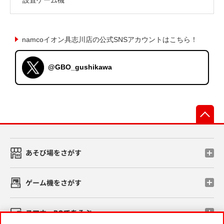
namcoイオン具志川店の公式SNSアカウントはこちら！
@GBO_gushikawa
先
あそび場をさがす
ゲーム機をさがす
スマホ・PCであそぶ