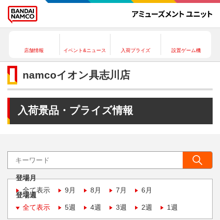
店舗情報
イベント&ニュース
入荷プライズ
設置ゲーム機
namcoイオン具志川店
入荷景品・プライズ情報
登場月
全て表示
9月
8月
7月
6月
登場週
全て表示
5週
4週
3週
2週
1週