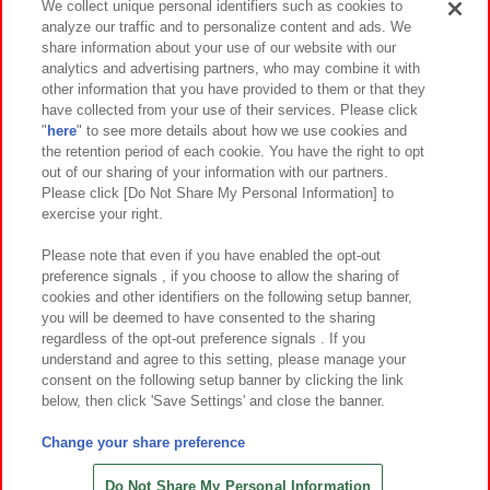
We collect unique personal identifiers such as cookies to
analyze our traffic and to personalize content and ads. We
イベント・キャンペーン
share information about your use of our website with our
analytics and advertising partners, who may combine it with
other information that you have provided to them or that they
have collected from your use of their services. Please click
"
here
" to see more details about how we use cookies and
関連会社
サステナビリティ
サイトポリシー
the retention period of each cookie. You have the right to opt
out of our sharing of your information with our partners.
プライバシーポリシー
ウェブアクセシビリティ方針と検証結果
Please click [Do Not Share My Personal Information] to
exercise your right.
お取引先さまとともに
食品のご提供について
カスタマーハラスメント対応方針
よくあるご質問・お問い合わせ
Please note that even if you have enabled the opt-out
preference signals , if you choose to allow the sharing of
cookies and other identifiers on the following setup banner,
you will be deemed to have consented to the sharing
regardless of the opt-out preference signals . If you
understand and agree to this setting, please manage your
consent on the following setup banner by clicking the link
below, then click 'Save Settings' and close the banner.
©Bandai Namco Amusement Inc.
©Bandai Namco Amusement Lab Inc.
Change your share preference
©Bandai Namco Experience Inc.
©HANAYASHIKI Co., Ltd. All Rights Reserved.
Do Not Share My Personal Information