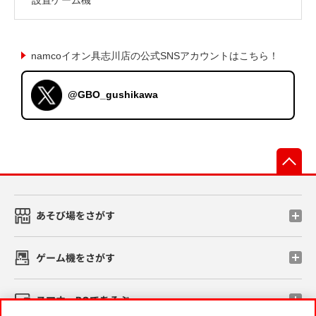
namcoイオン具志川店の公式SNSアカウントはこちら！
@GBO_gushikawa
先
あそび場をさがす
ゲーム機をさがす
スマホ・PCであそぶ