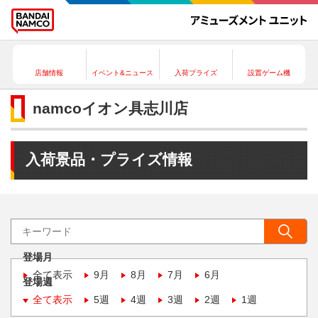
店舗情報
イベント&ニュース
入荷プライズ
設置ゲーム機
namcoイオン具志川店
入荷景品・プライズ情報
登場月
全て表示
9月
8月
7月
6月
登場週
全て表示
5週
4週
3週
2週
1週