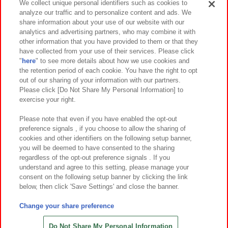
We collect unique personal identifiers such as cookies to
analyze our traffic and to personalize content and ads. We
イベント・キャンペーン
share information about your use of our website with our
analytics and advertising partners, who may combine it with
other information that you have provided to them or that they
have collected from your use of their services. Please click
"
here
" to see more details about how we use cookies and
関連会社
サステナビリティ
サイトポリシー
the retention period of each cookie. You have the right to opt
out of our sharing of your information with our partners.
プライバシーポリシー
ウェブアクセシビリティ方針と検証結果
Please click [Do Not Share My Personal Information] to
exercise your right.
お取引先さまとともに
食品のご提供について
カスタマーハラスメント対応方針
よくあるご質問・お問い合わせ
Please note that even if you have enabled the opt-out
preference signals , if you choose to allow the sharing of
cookies and other identifiers on the following setup banner,
you will be deemed to have consented to the sharing
regardless of the opt-out preference signals . If you
understand and agree to this setting, please manage your
consent on the following setup banner by clicking the link
below, then click 'Save Settings' and close the banner.
©Bandai Namco Amusement Inc.
©Bandai Namco Amusement Lab Inc.
Change your share preference
©Bandai Namco Experience Inc.
©HANAYASHIKI Co., Ltd. All Rights Reserved.
Do Not Share My Personal Information