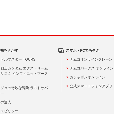
ム機をさがす
スマホ・PCであそぶ
ドルマスター TOURS
ナムコオンラインクレーン
動戦士ガンダム エクストリーム
ナムコパークス オンライ
ーサス２ インフィニットブース
ガシャポンオンライン
公式スマートフォンアプリ
ョジョの奇妙な冒険 ラストサバ
バー
鼓の達人
りスピリッツ