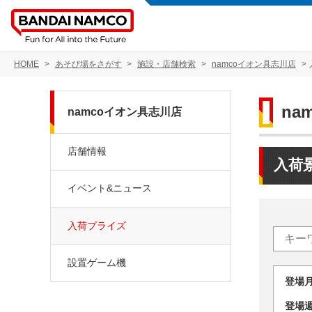
HOME
あそび場をさがす
施設・店舗検索
namcoイオン具志川店
na
namcoイオン具志川店
店舗情報
入荷
イベント&ニュース
入荷プライズ
設置ゲーム機
登場
登場