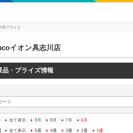
入荷プライズ
mcoイオン具志川店
景品・プライズ情報
月
全て表示
9月
8月
7月
6月
週
全て表示
5週
4週
3週
2週
1週