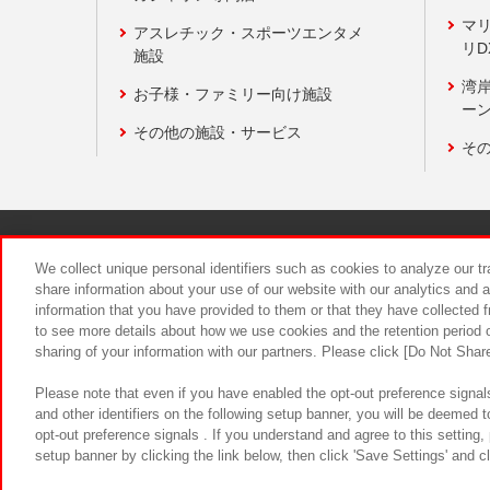
マ
アスレチック・スポーツエンタメ
リD
施設
湾
お子様・ファミリー向け施設
ーン
その他の施設・サービス
そ
関連会社
サステナビリティ
We collect unique personal identifiers such as cookies to analyze our t
share information about your use of our website with our analytics and 
information that you have provided to them or that they have collected f
食品のご提
to see more details about how we use cookies and the retention period o
sharing of your information with our partners. Please click [Do Not Shar
Please note that even if you have enabled the opt-out preference signals
and other identifiers on the following setup banner, you will be deemed 
opt-out preference signals . If you understand and agree to this setting
setup banner by clicking the link below, then click 'Save Settings' and c
©Bandai Namco Amusement Inc.
©Ba