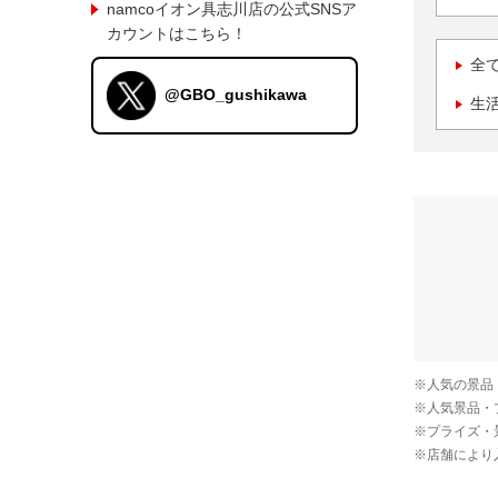
namcoイオン具志川店の公式SNSア
カウントはこちら！
全
@GBO_gushikawa
生