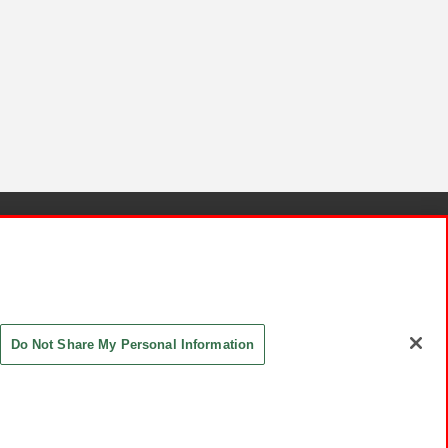
針と検証結果
お取引先さまとともに
お問い合わせ
Do Not Share My Personal Information
ASHIKI Co., Ltd. All Rights Reserved.