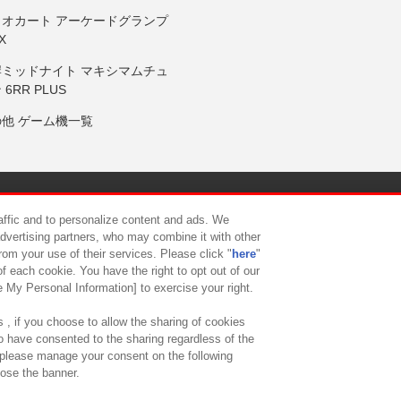
リオカート アーケードグランプ
X
岸ミッドナイト マキシマムチュ
 6RR PLUS
の他 ゲーム機一覧
サイトポリシー
プライバシーポリシー
ウェブアクセシビリティ方
raffic and to personalize content and ads. We
advertising partners, who may combine it with other
rom your use of their services. Please click "
here
"
供について
カスタマーハラスメント対応方針
よくあるご質問・
f each cookie. You have the right to opt out of our
e My Personal Information] to exercise your right.
 , if you choose to allow the sharing of cookies
to have consented to the sharing regardless of the
, please manage your consent on the following
lose the banner.
ndai Namco Amusement Lab Inc.
©Bandai Namco Experience Inc.
©HANAY