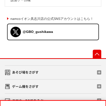
namcoイオン具志川店の公式SNSアカウントはこちら！
@GBO_gushikawa
先
あそび場をさがす
ゲーム機をさがす
スマホ・PCであそぶ