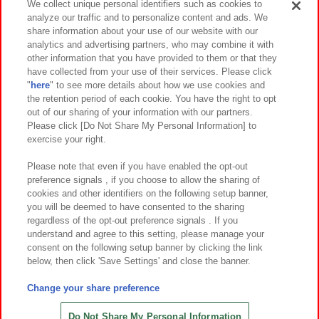
We collect unique personal identifiers such as cookies to
analyze our traffic and to personalize content and ads. We
イベント・キャンペーン
share information about your use of our website with our
analytics and advertising partners, who may combine it with
other information that you have provided to them or that they
have collected from your use of their services. Please click
"
here
" to see more details about how we use cookies and
関連会社
サステナビリティ
サイトポリシー
the retention period of each cookie. You have the right to opt
out of our sharing of your information with our partners.
プライバシーポリシー
ウェブアクセシビリティ方針と検証結果
Please click [Do Not Share My Personal Information] to
exercise your right.
お取引先さまとともに
食品のご提供について
カスタマーハラスメント対応方針
よくあるご質問・お問い合わせ
Please note that even if you have enabled the opt-out
preference signals , if you choose to allow the sharing of
cookies and other identifiers on the following setup banner,
you will be deemed to have consented to the sharing
regardless of the opt-out preference signals . If you
understand and agree to this setting, please manage your
consent on the following setup banner by clicking the link
below, then click 'Save Settings' and close the banner.
©Bandai Namco Amusement Inc.
©Bandai Namco Amusement Lab Inc.
Change your share preference
©Bandai Namco Experience Inc.
©HANAYASHIKI Co., Ltd. All Rights Reserved.
Do Not Share My Personal Information