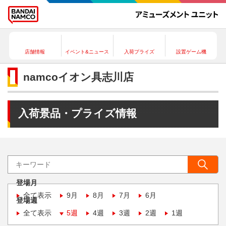
店舗情報
イベント&ニュース
入荷プライズ
設置ゲーム機
namcoイオン具志川店
入荷景品・プライズ情報
登場月
全て表示
9月
8月
7月
6月
登場週
全て表示
5週
4週
3週
2週
1週