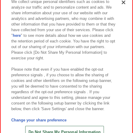
We collect unique personal identifiers such as cookies to
analyze our traffic and to personalize content and ads. We
イベント・キャンペーン
share information about your use of our website with our
analytics and advertising partners, who may combine it with
other information that you have provided to them or that they
have collected from your use of their services. Please click
"
here
" to see more details about how we use cookies and
関連会社
サステナビリティ
サイトポリシー
the retention period of each cookie. You have the right to opt
out of our sharing of your information with our partners.
プライバシーポリシー
ウェブアクセシビリティ方針と検証結果
Please click [Do Not Share My Personal Information] to
exercise your right.
お取引先さまとともに
食品のご提供について
カスタマーハラスメント対応方針
よくあるご質問・お問い合わせ
Please note that even if you have enabled the opt-out
preference signals , if you choose to allow the sharing of
cookies and other identifiers on the following setup banner,
you will be deemed to have consented to the sharing
regardless of the opt-out preference signals . If you
understand and agree to this setting, please manage your
consent on the following setup banner by clicking the link
below, then click 'Save Settings' and close the banner.
©Bandai Namco Amusement Inc.
©Bandai Namco Amusement Lab Inc.
Change your share preference
©Bandai Namco Experience Inc.
©HANAYASHIKI Co., Ltd. All Rights Reserved.
Do Not Share My Personal Information