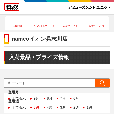
店舗情報
イベント&ニュース
入荷プライズ
設置ゲーム機
namcoイオン具志川店
入荷景品・プライズ情報
登場月
全て表示
9月
8月
7月
6月
登場週
全て表示
5週
4週
3週
2週
1週