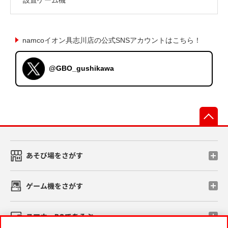
namcoイオン具志川店の公式SNSアカウントはこちら！
@GBO_gushikawa
先
あそび場をさがす
ゲーム機をさがす
スマホ・PCであそぶ