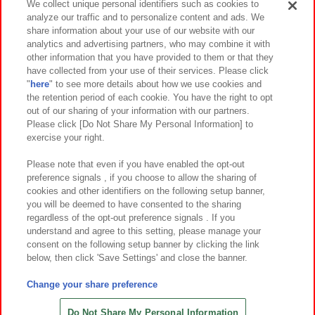
We collect unique personal identifiers such as cookies to
analyze our traffic and to personalize content and ads. We
イベント・キャンペーン
share information about your use of our website with our
analytics and advertising partners, who may combine it with
other information that you have provided to them or that they
have collected from your use of their services. Please click
"
here
" to see more details about how we use cookies and
関連会社
サステナビリティ
サイトポリシー
the retention period of each cookie. You have the right to opt
out of our sharing of your information with our partners.
プライバシーポリシー
ウェブアクセシビリティ方針と検証結果
Please click [Do Not Share My Personal Information] to
exercise your right.
お取引先さまとともに
食品のご提供について
カスタマーハラスメント対応方針
よくあるご質問・お問い合わせ
Please note that even if you have enabled the opt-out
preference signals , if you choose to allow the sharing of
cookies and other identifiers on the following setup banner,
you will be deemed to have consented to the sharing
regardless of the opt-out preference signals . If you
understand and agree to this setting, please manage your
consent on the following setup banner by clicking the link
below, then click 'Save Settings' and close the banner.
©Bandai Namco Amusement Inc.
©Bandai Namco Amusement Lab Inc.
Change your share preference
©Bandai Namco Experience Inc.
©HANAYASHIKI Co., Ltd. All Rights Reserved.
Do Not Share My Personal Information