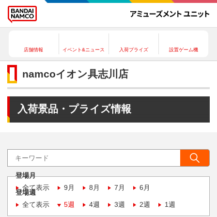
店舗情報
イベント&ニュース
入荷プライズ
設置ゲーム機
namcoイオン具志川店
入荷景品・プライズ情報
登場月
全て表示
9月
8月
7月
6月
登場週
全て表示
5週
4週
3週
2週
1週