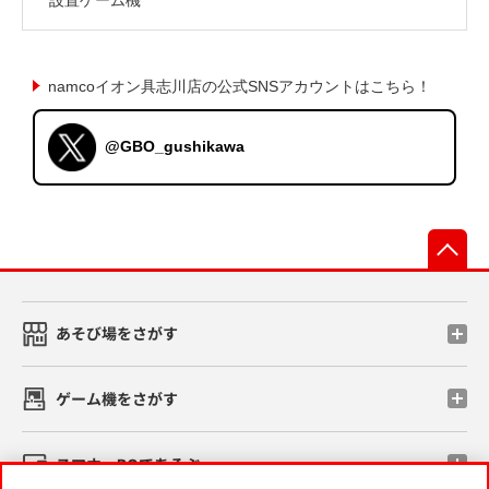
namcoイオン具志川店の公式SNSアカウントはこちら！
@GBO_gushikawa
先
あそび場をさがす
ゲーム機をさがす
スマホ・PCであそぶ