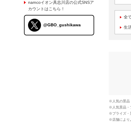
namcoイオン具志川店の公式SNSア
カウントはこちら！
全
@GBO_gushikawa
生