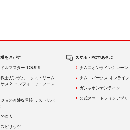
ム機をさがす
スマホ・PCであそぶ
ドルマスター TOURS
ナムコオンラインクレーン
動戦士ガンダム エクストリーム
ナムコパークス オンライ
ーサス２ インフィニットブース
ガシャポンオンライン
公式スマートフォンアプリ
ョジョの奇妙な冒険 ラストサバ
バー
鼓の達人
りスピリッツ