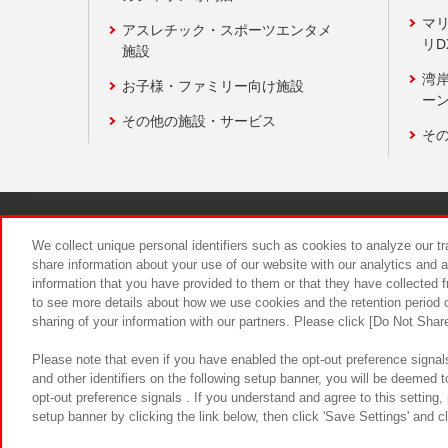
マ
アスレチック・スポーツエンタメ
リD
施設
湾
お子様・ファミリー向け施設
ーン
その他の施設・サービス
そ
関連会社
サステナビリティ
We collect unique personal identifiers such as cookies to analyze our t
share information about your use of our website with our analytics and 
information that you have provided to them or that they have collected f
食品のご提
to see more details about how we use cookies and the retention period o
sharing of your information with our partners. Please click [Do Not Shar
Please note that even if you have enabled the opt-out preference signals
and other identifiers on the following setup banner, you will be deemed 
opt-out preference signals . If you understand and agree to this setting
setup banner by clicking the link below, then click 'Save Settings' and c
©Bandai Namco Amusement Inc.
©Ba