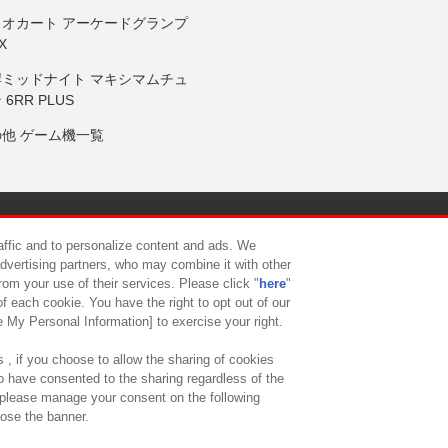
リオカート アーケードグランプ
X
岸ミッドナイト マキシマムチュ
 6RR PLUS
の他 ゲーム機一覧
サイトポリシー
プライバシーポリシー
ウェブアクセシビリティ方
raffic and to personalize content and ads. We
advertising partners, who may combine it with other
rom your use of their services. Please click "
here
"
供について
カスタマーハラスメント対応方針
よくあるご質問・
f each cookie. You have the right to opt out of our
e My Personal Information] to exercise your right.
 , if you choose to allow the sharing of cookies
to have consented to the sharing regardless of the
, please manage your consent on the following
lose the banner.
ndai Namco Amusement Lab Inc.
©Bandai Namco Experience Inc.
©HANAY