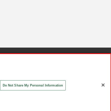
針と検証結果
お取引先さまとともに
お問い合わせ
Do Not Share My Personal Information
ASHIKI Co., Ltd. All Rights Reserved.