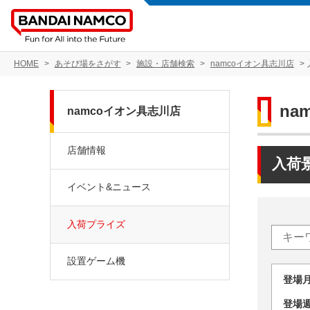
HOME
あそび場をさがす
施設・店舗検索
namcoイオン具志川店
na
namcoイオン具志川店
店舗情報
入荷
イベント&ニュース
入荷プライズ
設置ゲーム機
登場
登場