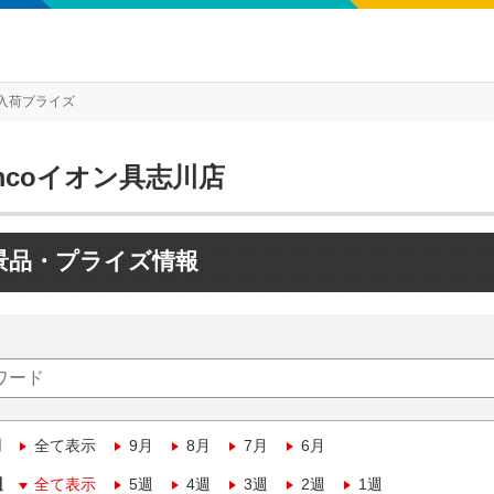
入荷プライズ
mcoイオン具志川店
景品・プライズ情報
月
全て表示
9月
8月
7月
6月
週
全て表示
5週
4週
3週
2週
1週