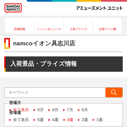
店舗情報
イベント&ニュース
入荷プライズ
設置ゲーム機
namcoイオン具志川店
入荷景品・プライズ情報
登場月
全て表示
9月
8月
7月
6月
登場週
全て表示
5週
4週
3週
2週
1週