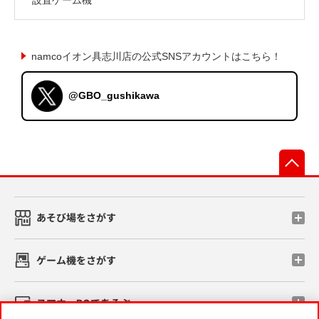
namcoイオン具志川店の公式SNSアカウントはこちら！
@GBO_gushikawa
先
あそび場をさがす
ゲーム機をさがす
スマホ・PCであそぶ