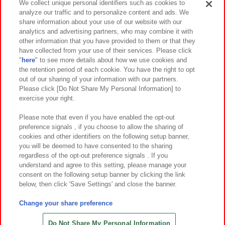
We collect unique personal identifiers such as cookies to
analyze our traffic and to personalize content and ads. We
イベント・キャンペーン
share information about your use of our website with our
analytics and advertising partners, who may combine it with
other information that you have provided to them or that they
have collected from your use of their services. Please click
"
here
" to see more details about how we use cookies and
関連会社
サステナビリティ
サイトポリシー
the retention period of each cookie. You have the right to opt
out of our sharing of your information with our partners.
プライバシーポリシー
ウェブアクセシビリティ方針と検証結果
Please click [Do Not Share My Personal Information] to
exercise your right.
お取引先さまとともに
食品のご提供について
カスタマーハラスメント対応方針
よくあるご質問・お問い合わせ
Please note that even if you have enabled the opt-out
preference signals , if you choose to allow the sharing of
cookies and other identifiers on the following setup banner,
you will be deemed to have consented to the sharing
regardless of the opt-out preference signals . If you
understand and agree to this setting, please manage your
consent on the following setup banner by clicking the link
below, then click 'Save Settings' and close the banner.
©Bandai Namco Amusement Inc.
©Bandai Namco Amusement Lab Inc.
Change your share preference
©Bandai Namco Experience Inc.
©HANAYASHIKI Co., Ltd. All Rights Reserved.
Do Not Share My Personal Information