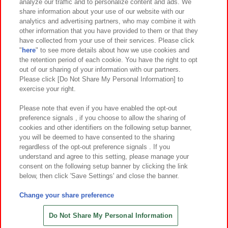
analyze our traffic and to personalize content and ads. We
イベント・キャンペーン
share information about your use of our website with our
analytics and advertising partners, who may combine it with
other information that you have provided to them or that they
have collected from your use of their services. Please click
"
here
" to see more details about how we use cookies and
関連会社
サステナビリティ
サイトポリシー
the retention period of each cookie. You have the right to opt
out of our sharing of your information with our partners.
プライバシーポリシー
ウェブアクセシビリティ方針と検証結果
Please click [Do Not Share My Personal Information] to
exercise your right.
お取引先さまとともに
食品のご提供について
カスタマーハラスメント対応方針
よくあるご質問・お問い合わせ
Please note that even if you have enabled the opt-out
preference signals , if you choose to allow the sharing of
cookies and other identifiers on the following setup banner,
you will be deemed to have consented to the sharing
regardless of the opt-out preference signals . If you
understand and agree to this setting, please manage your
consent on the following setup banner by clicking the link
below, then click 'Save Settings' and close the banner.
©Bandai Namco Amusement Inc.
©Bandai Namco Amusement Lab Inc.
Change your share preference
©Bandai Namco Experience Inc.
©HANAYASHIKI Co., Ltd. All Rights Reserved.
Do Not Share My Personal Information