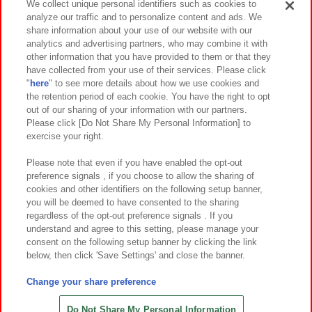
We collect unique personal identifiers such as cookies to
analyze our traffic and to personalize content and ads. We
イベント・キャンペーン
share information about your use of our website with our
analytics and advertising partners, who may combine it with
other information that you have provided to them or that they
have collected from your use of their services. Please click
"
here
" to see more details about how we use cookies and
関連会社
サステナビリティ
サイトポリシー
the retention period of each cookie. You have the right to opt
out of our sharing of your information with our partners.
プライバシーポリシー
ウェブアクセシビリティ方針と検証結果
Please click [Do Not Share My Personal Information] to
exercise your right.
お取引先さまとともに
食品のご提供について
カスタマーハラスメント対応方針
よくあるご質問・お問い合わせ
Please note that even if you have enabled the opt-out
preference signals , if you choose to allow the sharing of
cookies and other identifiers on the following setup banner,
you will be deemed to have consented to the sharing
regardless of the opt-out preference signals . If you
understand and agree to this setting, please manage your
consent on the following setup banner by clicking the link
below, then click 'Save Settings' and close the banner.
©Bandai Namco Amusement Inc.
©Bandai Namco Amusement Lab Inc.
Change your share preference
©Bandai Namco Experience Inc.
©HANAYASHIKI Co., Ltd. All Rights Reserved.
Do Not Share My Personal Information