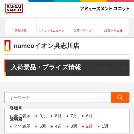
店舗情報
イベント&ニュース
入荷プライズ
設置ゲーム機
namcoイオン具志川店
入荷景品・プライズ情報
登場月
全て表示
9月
8月
7月
6月
登場週
全て表示
5週
4週
3週
2週
1週