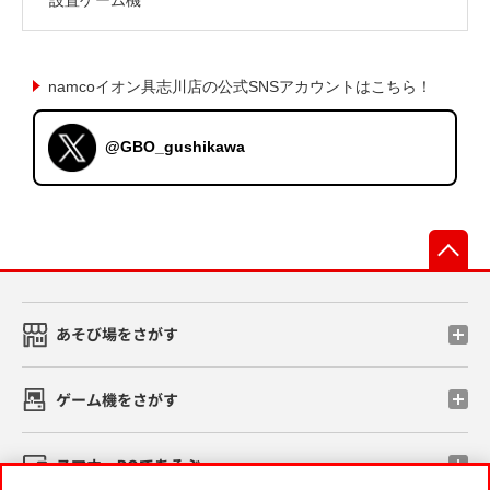
namcoイオン具志川店の公式SNSアカウントはこちら！
@GBO_gushikawa
先
あそび場をさがす
ゲーム機をさがす
スマホ・PCであそぶ