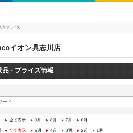
入荷プライズ
mcoイオン具志川店
景品・プライズ情報
月
全て表示
9月
8月
7月
6月
週
全て表示
5週
4週
3週
2週
1週