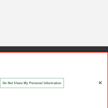
針と検証結果
お取引先さまとともに
お問い合わせ
Do Not Share My Personal Information
ASHIKI Co., Ltd. All Rights Reserved.