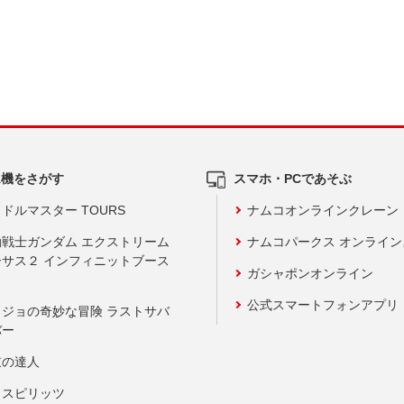
ム機をさがす
スマホ・PCであそぶ
ドルマスター TOURS
ナムコオンラインクレーン
動戦士ガンダム エクストリーム
ナムコパークス オンライ
ーサス２ インフィニットブース
ガシャポンオンライン
公式スマートフォンアプリ
ョジョの奇妙な冒険 ラストサバ
バー
鼓の達人
りスピリッツ