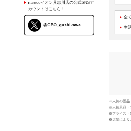
namcoイオン具志川店の公式SNSア
カウントはこちら！
全
@GBO_gushikawa
生