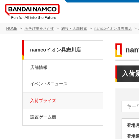
HOME
あそび場をさがす
施設・店舗検索
namcoイオン具志川店
na
namcoイオン具志川店
店舗情報
入荷
イベント&ニュース
入荷プライズ
設置ゲーム機
登場
登場