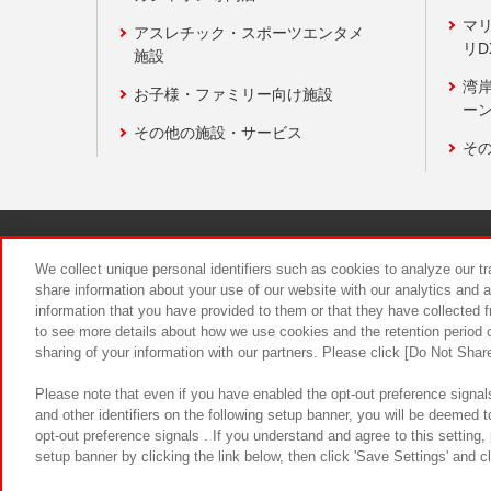
マ
アスレチック・スポーツエンタメ
リD
施設
湾
お子様・ファミリー向け施設
ーン
その他の施設・サービス
そ
関連会社
サステナビリティ
We collect unique personal identifiers such as cookies to analyze our t
share information about your use of our website with our analytics and 
information that you have provided to them or that they have collected f
食品のご提
to see more details about how we use cookies and the retention period o
sharing of your information with our partners. Please click [Do Not Shar
Please note that even if you have enabled the opt-out preference signals
and other identifiers on the following setup banner, you will be deemed 
opt-out preference signals . If you understand and agree to this setting
setup banner by clicking the link below, then click 'Save Settings' and c
©Bandai Namco Amusement Inc.
©Ba