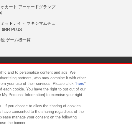
リオカート アーケードグランプ
X
岸ミッドナイト マキシマムチュ
 6RR PLUS
の他 ゲーム機一覧
サイトポリシー
プライバシーポリシー
ウェブアクセシビリティ方
raffic and to personalize content and ads. We
advertising partners, who may combine it with other
rom your use of their services. Please click "
here
"
供について
カスタマーハラスメント対応方針
よくあるご質問・
f each cookie. You have the right to opt out of our
e My Personal Information] to exercise your right.
 , if you choose to allow the sharing of cookies
to have consented to the sharing regardless of the
, please manage your consent on the following
lose the banner.
ndai Namco Amusement Lab Inc.
©Bandai Namco Experience Inc.
©HANAY