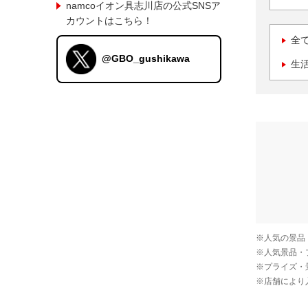
namcoイオン具志川店の公式SNSア
カウントはこちら！
全
@GBO_gushikawa
生