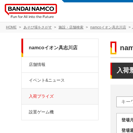
HOME
あそび場をさがす
施設・店舗検索
namcoイオン具志川店
na
namcoイオン具志川店
店舗情報
入荷
イベント&ニュース
入荷プライズ
設置ゲーム機
登場
登場