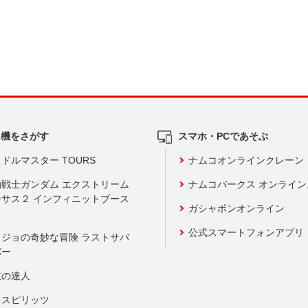
ム機をさがす
スマホ・PCであそぶ
ドルマスター TOURS
ナムコオンラインクレーン
動戦士ガンダム エクストリーム
ナムコパークス オンライ
ーサス２ インフィニットブース
ガシャポンオンライン
公式スマートフォンアプリ
ョジョの奇妙な冒険 ラストサバ
バー
鼓の達人
りスピリッツ