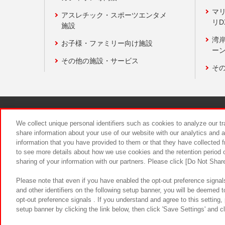
マ
アスレチック・スポーツエンタメ
リD
施設
湾
お子様・ファミリー向け施設
ーン
その他の施設・サービス
そ
関連会社
サステナビリティ
We collect unique personal identifiers such as cookies to analyze our t
share information about your use of our website with our analytics and 
information that you have provided to them or that they have collected f
食品のご提
to see more details about how we use cookies and the retention period o
sharing of your information with our partners. Please click [Do Not Shar
Please note that even if you have enabled the opt-out preference signals
and other identifiers on the following setup banner, you will be deemed 
opt-out preference signals . If you understand and agree to this setting
setup banner by clicking the link below, then click 'Save Settings' and c
©Bandai Namco Amusement Inc.
©Ba