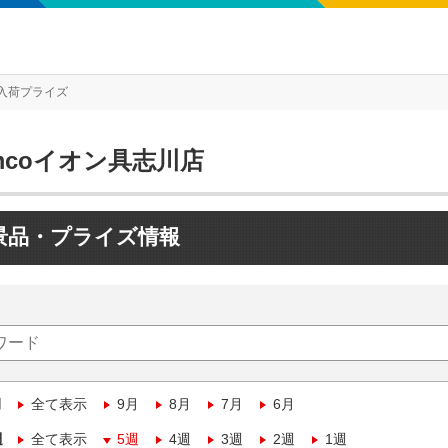
入荷プライズ
mcoイオン具志川店
景品・プライズ情報
月
全て表示
9月
8月
7月
6月
週
全て表示
5週
4週
3週
2週
1週