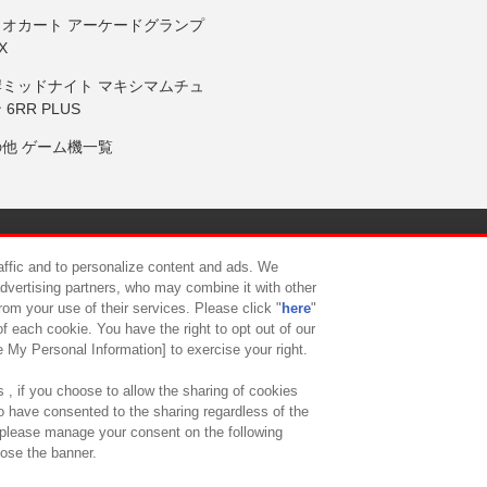
リオカート アーケードグランプ
X
岸ミッドナイト マキシマムチュ
 6RR PLUS
の他 ゲーム機一覧
サイトポリシー
プライバシーポリシー
ウェブアクセシビリティ方
raffic and to personalize content and ads. We
advertising partners, who may combine it with other
rom your use of their services. Please click "
here
"
供について
カスタマーハラスメント対応方針
よくあるご質問・
f each cookie. You have the right to opt out of our
e My Personal Information] to exercise your right.
 , if you choose to allow the sharing of cookies
to have consented to the sharing regardless of the
, please manage your consent on the following
lose the banner.
ndai Namco Amusement Lab Inc.
©Bandai Namco Experience Inc.
©HANAY