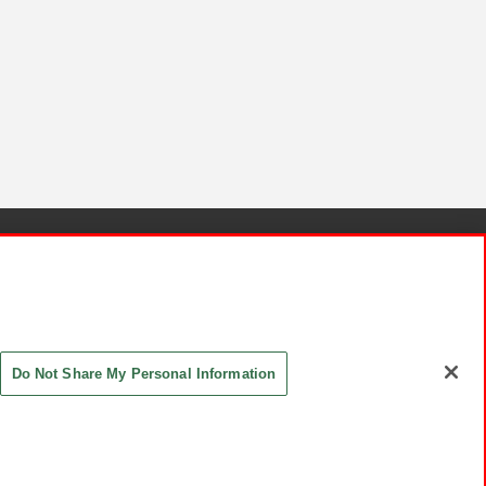
針と検証結果
お取引先さまとともに
お問い合わせ
Do Not Share My Personal Information
ASHIKI Co., Ltd. All Rights Reserved.