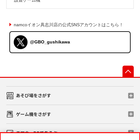
namcoイオン具志川店の公式SNSアカウントはこちら！
@GBO_gushikawa
先
あそび場をさがす
ゲーム機をさがす
スマホ・PCであそぶ