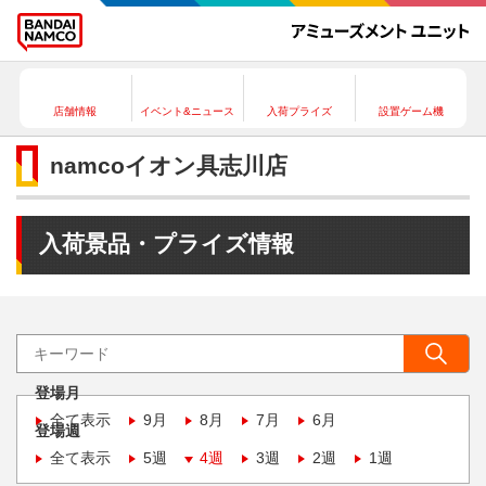
店舗情報
イベント&ニュース
入荷プライズ
設置ゲーム機
namcoイオン具志川店
入荷景品・プライズ情報
登場月
全て表示
9月
8月
7月
6月
登場週
全て表示
5週
4週
3週
2週
1週