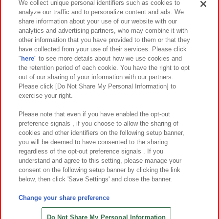
We collect unique personal identifiers such as cookies to
analyze our traffic and to personalize content and ads. We
イベント・キャンペーン
share information about your use of our website with our
analytics and advertising partners, who may combine it with
other information that you have provided to them or that they
have collected from your use of their services. Please click
"
here
" to see more details about how we use cookies and
関連会社
サステナビリティ
サイトポリシー
the retention period of each cookie. You have the right to opt
out of our sharing of your information with our partners.
プライバシーポリシー
ウェブアクセシビリティ方針と検証結果
Please click [Do Not Share My Personal Information] to
exercise your right.
お取引先さまとともに
食品のご提供について
カスタマーハラスメント対応方針
よくあるご質問・お問い合わせ
Please note that even if you have enabled the opt-out
preference signals , if you choose to allow the sharing of
cookies and other identifiers on the following setup banner,
you will be deemed to have consented to the sharing
regardless of the opt-out preference signals . If you
understand and agree to this setting, please manage your
consent on the following setup banner by clicking the link
below, then click 'Save Settings' and close the banner.
©Bandai Namco Amusement Inc.
©Bandai Namco Amusement Lab Inc.
Change your share preference
©Bandai Namco Experience Inc.
©HANAYASHIKI Co., Ltd. All Rights Reserved.
Do Not Share My Personal Information