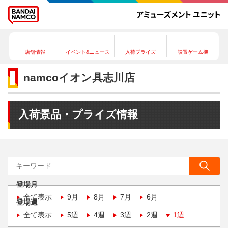
店舗情報
イベント&ニュース
入荷プライズ
設置ゲーム機
namcoイオン具志川店
入荷景品・プライズ情報
登場月
全て表示
9月
8月
7月
6月
登場週
全て表示
5週
4週
3週
2週
1週