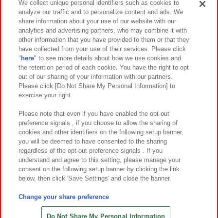
We collect unique personal identifiers such as cookies to
analyze our traffic and to personalize content and ads. We
イベント・キャンペーン
share information about your use of our website with our
analytics and advertising partners, who may combine it with
other information that you have provided to them or that they
have collected from your use of their services. Please click
"
here
" to see more details about how we use cookies and
関連会社
サステナビリティ
サイトポリシー
the retention period of each cookie. You have the right to opt
out of our sharing of your information with our partners.
プライバシーポリシー
ウェブアクセシビリティ方針と検証結果
Please click [Do Not Share My Personal Information] to
exercise your right.
お取引先さまとともに
食品のご提供について
カスタマーハラスメント対応方針
よくあるご質問・お問い合わせ
Please note that even if you have enabled the opt-out
preference signals , if you choose to allow the sharing of
cookies and other identifiers on the following setup banner,
you will be deemed to have consented to the sharing
regardless of the opt-out preference signals . If you
understand and agree to this setting, please manage your
consent on the following setup banner by clicking the link
below, then click 'Save Settings' and close the banner.
©Bandai Namco Amusement Inc.
©Bandai Namco Amusement Lab Inc.
Change your share preference
©Bandai Namco Experience Inc.
©HANAYASHIKI Co., Ltd. All Rights Reserved.
Do Not Share My Personal Information