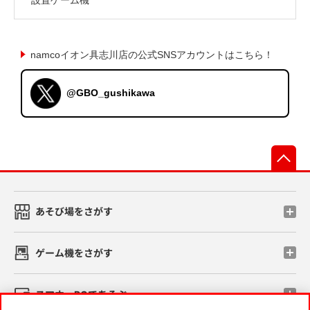
namcoイオン具志川店の公式SNSアカウントはこちら！
@GBO_gushikawa
先
あそび場をさがす
ゲーム機をさがす
スマホ・PCであそぶ