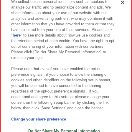
We collect unique personal identifiers such as cookies to
analyze our traffic and to personalize content and ads. We
イベント・キャンペーン
share information about your use of our website with our
analytics and advertising partners, who may combine it with
other information that you have provided to them or that they
have collected from your use of their services. Please click
"
here
" to see more details about how we use cookies and
関連会社
サステナビリティ
サイトポリシー
the retention period of each cookie. You have the right to opt
out of our sharing of your information with our partners.
プライバシーポリシー
ウェブアクセシビリティ方針と検証結果
Please click [Do Not Share My Personal Information] to
exercise your right.
お取引先さまとともに
食品のご提供について
カスタマーハラスメント対応方針
よくあるご質問・お問い合わせ
Please note that even if you have enabled the opt-out
preference signals , if you choose to allow the sharing of
cookies and other identifiers on the following setup banner,
you will be deemed to have consented to the sharing
regardless of the opt-out preference signals . If you
understand and agree to this setting, please manage your
consent on the following setup banner by clicking the link
below, then click 'Save Settings' and close the banner.
©Bandai Namco Amusement Inc.
©Bandai Namco Amusement Lab Inc.
Change your share preference
©Bandai Namco Experience Inc.
©HANAYASHIKI Co., Ltd. All Rights Reserved.
Do Not Share My Personal Information