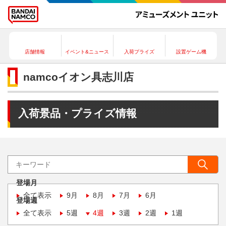
店舗情報
イベント&ニュース
入荷プライズ
設置ゲーム機
namcoイオン具志川店
入荷景品・プライズ情報
登場月
全て表示
9月
8月
7月
6月
登場週
全て表示
5週
4週
3週
2週
1週