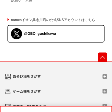
namcoイオン具志川店の公式SNSアカウントはこちら！
@GBO_gushikawa
先
あそび場をさがす
ゲーム機をさがす
スマホ・PCであそぶ