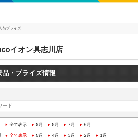
入荷プライズ
mcoイオン具志川店
景品・プライズ情報
月
全て表示
9月
8月
7月
6月
週
全て表示
5週
4週
3週
2週
1週