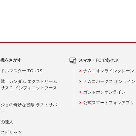
ム機をさがす
スマホ・PCであそぶ
ドルマスター TOURS
ナムコオンラインクレーン
動戦士ガンダム エクストリーム
ナムコパークス オンライ
ーサス２ インフィニットブース
ガシャポンオンライン
公式スマートフォンアプリ
ョジョの奇妙な冒険 ラストサバ
バー
鼓の達人
りスピリッツ