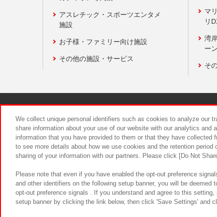
マ
アスレチック・スポーツエンタメ
リD
施設
湾
お子様・ファミリー向け施設
ーン
その他の施設・サービス
そ
関連会社
サステナビリティ
We collect unique personal identifiers such as cookies to analyze our t
share information about your use of our website with our analytics and 
information that you have provided to them or that they have collected f
食品のご提
to see more details about how we use cookies and the retention period o
sharing of your information with our partners. Please click [Do Not Shar
Please note that even if you have enabled the opt-out preference signals
and other identifiers on the following setup banner, you will be deemed 
opt-out preference signals . If you understand and agree to this setting
setup banner by clicking the link below, then click 'Save Settings' and c
©Bandai Namco Amusement Inc.
©Ba