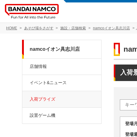
HOME
あそび場をさがす
施設・店舗検索
namcoイオン具志川店
na
namcoイオン具志川店
店舗情報
入荷
イベント&ニュース
入荷プライズ
設置ゲーム機
登場
登場