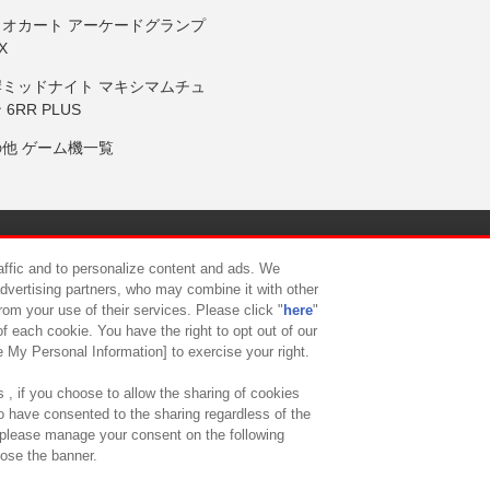
リオカート アーケードグランプ
X
岸ミッドナイト マキシマムチュ
 6RR PLUS
の他 ゲーム機一覧
サイトポリシー
プライバシーポリシー
ウェブアクセシビリティ方
raffic and to personalize content and ads. We
advertising partners, who may combine it with other
rom your use of their services. Please click "
here
"
供について
カスタマーハラスメント対応方針
よくあるご質問・
f each cookie. You have the right to opt out of our
e My Personal Information] to exercise your right.
 , if you choose to allow the sharing of cookies
to have consented to the sharing regardless of the
, please manage your consent on the following
lose the banner.
ndai Namco Amusement Lab Inc.
©Bandai Namco Experience Inc.
©HANAY