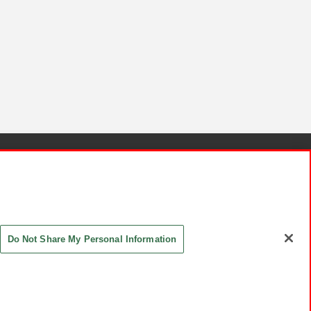
針と検証結果
お取引先さまとともに
お問い合わせ
Do Not Share My Personal Information
ASHIKI Co., Ltd. All Rights Reserved.