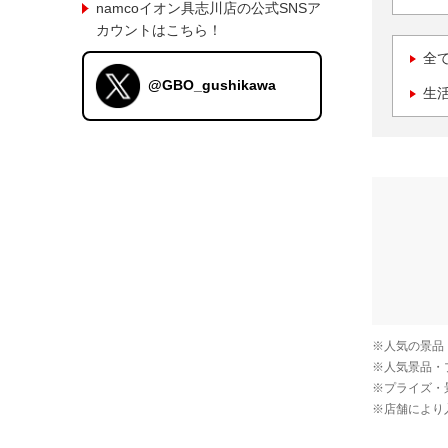
namcoイオン具志川店の公式SNSア
カウントはこちら！
全
@GBO_gushikawa
生