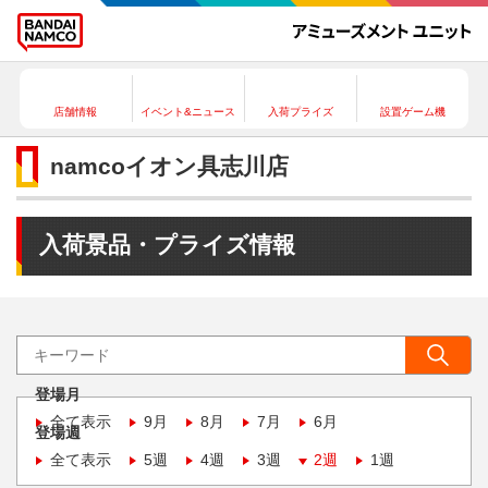
店舗情報
イベント&ニュース
入荷プライズ
設置ゲーム機
namcoイオン具志川店
入荷景品・プライズ情報
登場月
全て表示
9月
8月
7月
6月
登場週
全て表示
5週
4週
3週
2週
1週