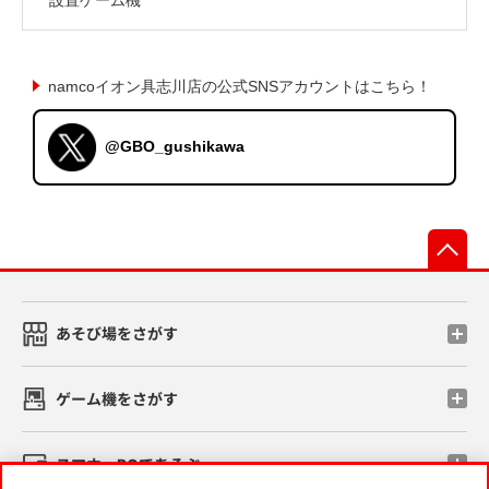
namcoイオン具志川店の公式SNSアカウントはこちら！
@GBO_gushikawa
先
あそび場をさがす
ゲーム機をさがす
スマホ・PCであそぶ