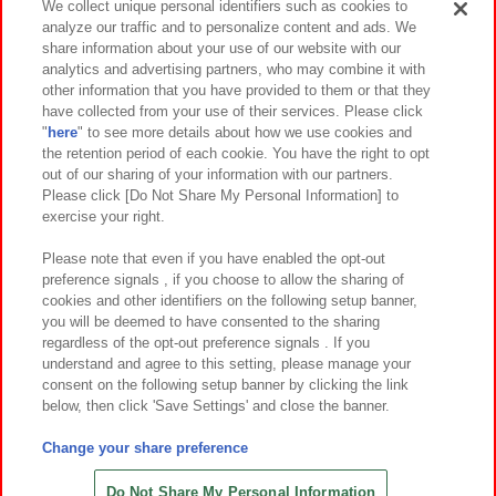
We collect unique personal identifiers such as cookies to
analyze our traffic and to personalize content and ads. We
イベント・キャンペーン
share information about your use of our website with our
analytics and advertising partners, who may combine it with
other information that you have provided to them or that they
have collected from your use of their services. Please click
"
here
" to see more details about how we use cookies and
関連会社
サステナビリティ
サイトポリシー
the retention period of each cookie. You have the right to opt
out of our sharing of your information with our partners.
プライバシーポリシー
ウェブアクセシビリティ方針と検証結果
Please click [Do Not Share My Personal Information] to
exercise your right.
お取引先さまとともに
食品のご提供について
カスタマーハラスメント対応方針
よくあるご質問・お問い合わせ
Please note that even if you have enabled the opt-out
preference signals , if you choose to allow the sharing of
cookies and other identifiers on the following setup banner,
you will be deemed to have consented to the sharing
regardless of the opt-out preference signals . If you
understand and agree to this setting, please manage your
consent on the following setup banner by clicking the link
below, then click 'Save Settings' and close the banner.
©Bandai Namco Amusement Inc.
©Bandai Namco Amusement Lab Inc.
Change your share preference
©Bandai Namco Experience Inc.
©HANAYASHIKI Co., Ltd. All Rights Reserved.
Do Not Share My Personal Information