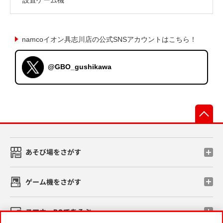
namcoイオン具志川店の公式SNSアカウントはこちら！
@GBO_gushikawa
先
あそび場をさがす
ゲーム機をさがす
スマホ・PCであそぶ