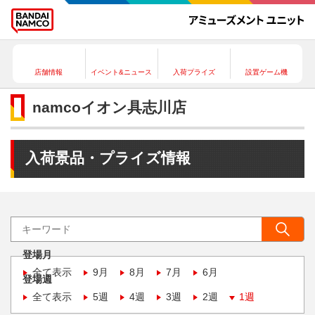
店舗情報
イベント&ニュース
入荷プライズ
設置ゲーム機
namcoイオン具志川店
入荷景品・プライズ情報
登場月
全て表示
9月
8月
7月
6月
登場週
全て表示
5週
4週
3週
2週
1週