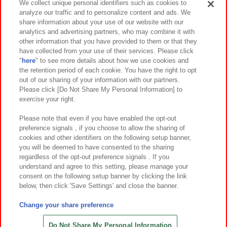
We collect unique personal identifiers such as cookies to
analyze our traffic and to personalize content and ads. We
イベント・キャンペーン
share information about your use of our website with our
analytics and advertising partners, who may combine it with
other information that you have provided to them or that they
have collected from your use of their services. Please click
"
here
" to see more details about how we use cookies and
関連会社
サステナビリティ
サイトポリシー
the retention period of each cookie. You have the right to opt
out of our sharing of your information with our partners.
プライバシーポリシー
ウェブアクセシビリティ方針と検証結果
Please click [Do Not Share My Personal Information] to
exercise your right.
お取引先さまとともに
食品のご提供について
カスタマーハラスメント対応方針
よくあるご質問・お問い合わせ
Please note that even if you have enabled the opt-out
preference signals , if you choose to allow the sharing of
cookies and other identifiers on the following setup banner,
you will be deemed to have consented to the sharing
regardless of the opt-out preference signals . If you
understand and agree to this setting, please manage your
consent on the following setup banner by clicking the link
below, then click 'Save Settings' and close the banner.
©Bandai Namco Amusement Inc.
©Bandai Namco Amusement Lab Inc.
Change your share preference
©Bandai Namco Experience Inc.
©HANAYASHIKI Co., Ltd. All Rights Reserved.
Do Not Share My Personal Information