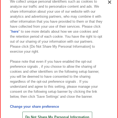
We collect unique personal identifiers such as cookies to
analyze our traffic and to personalize content and ads. We
イベント・キャンペーン
share information about your use of our website with our
analytics and advertising partners, who may combine it with
other information that you have provided to them or that they
have collected from your use of their services. Please click
"
here
" to see more details about how we use cookies and
関連会社
サステナビリティ
サイトポリシー
the retention period of each cookie. You have the right to opt
out of our sharing of your information with our partners.
プライバシーポリシー
ウェブアクセシビリティ方針と検証結果
Please click [Do Not Share My Personal Information] to
exercise your right.
お取引先さまとともに
食品のご提供について
カスタマーハラスメント対応方針
よくあるご質問・お問い合わせ
Please note that even if you have enabled the opt-out
preference signals , if you choose to allow the sharing of
cookies and other identifiers on the following setup banner,
you will be deemed to have consented to the sharing
regardless of the opt-out preference signals . If you
understand and agree to this setting, please manage your
consent on the following setup banner by clicking the link
below, then click 'Save Settings' and close the banner.
©Bandai Namco Amusement Inc.
©Bandai Namco Amusement Lab Inc.
Change your share preference
©Bandai Namco Experience Inc.
©HANAYASHIKI Co., Ltd. All Rights Reserved.
Do Not Share My Personal Information