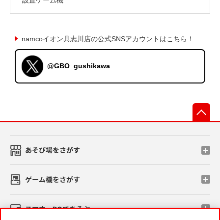
namcoイオン具志川店の公式SNSアカウントはこちら！
@GBO_gushikawa
先
あそび場をさがす
ゲーム機をさがす
スマホ・PCであそぶ