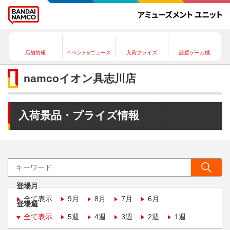
店舗情報
イベント&ニュース
入荷プライズ
設置ゲーム機
namcoイオン具志川店
入荷景品・プライズ情報
登場月
全て表示
9月
8月
7月
6月
登場週
全て表示
5週
4週
3週
2週
1週