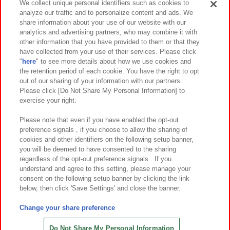
We collect unique personal identifiers such as cookies to
analyze our traffic and to personalize content and ads. We
イベント・キャンペーン
share information about your use of our website with our
analytics and advertising partners, who may combine it with
other information that you have provided to them or that they
have collected from your use of their services. Please click
"
here
" to see more details about how we use cookies and
関連会社
サステナビリティ
サイトポリシー
the retention period of each cookie. You have the right to opt
out of our sharing of your information with our partners.
プライバシーポリシー
ウェブアクセシビリティ方針と検証結果
Please click [Do Not Share My Personal Information] to
exercise your right.
お取引先さまとともに
食品のご提供について
カスタマーハラスメント対応方針
よくあるご質問・お問い合わせ
Please note that even if you have enabled the opt-out
preference signals , if you choose to allow the sharing of
cookies and other identifiers on the following setup banner,
you will be deemed to have consented to the sharing
regardless of the opt-out preference signals . If you
understand and agree to this setting, please manage your
consent on the following setup banner by clicking the link
below, then click 'Save Settings' and close the banner.
©Bandai Namco Amusement Inc.
©Bandai Namco Amusement Lab Inc.
Change your share preference
©Bandai Namco Experience Inc.
©HANAYASHIKI Co., Ltd. All Rights Reserved.
Do Not Share My Personal Information