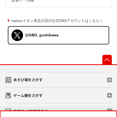
namcoイオン具志川店の公式SNSアカウントはこちら！
@GBO_gushikawa
先
あそび場をさがす
ゲーム機をさがす
スマホ・PCであそぶ