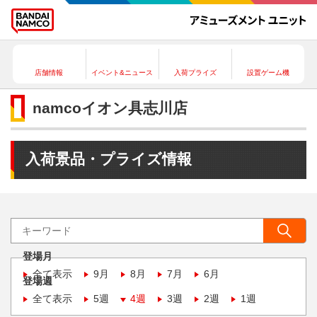
店舗情報
イベント&ニュース
入荷プライズ
設置ゲーム機
namcoイオン具志川店
入荷景品・プライズ情報
登場月
全て表示
9月
8月
7月
6月
登場週
全て表示
5週
4週
3週
2週
1週