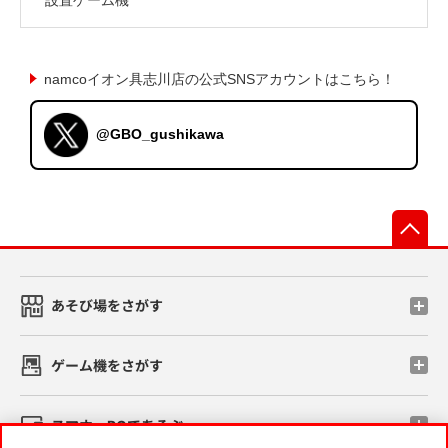
namcoイオン具志川店の公式SNSアカウントはこちら！
@GBO_gushikawa
先
あそび場をさがす
ゲーム機をさがす
スマホ・PCであそぶ