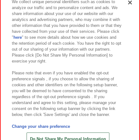
We collect unique personal identifiers such as cookies to
analyze our traffic and to personalize content and ads. We
イベント・キャンペーン
share information about your use of our website with our
analytics and advertising partners, who may combine it with
other information that you have provided to them or that they
have collected from your use of their services. Please click
"
here
" to see more details about how we use cookies and
関連会社
サステナビリティ
サイトポリシー
the retention period of each cookie. You have the right to opt
out of our sharing of your information with our partners.
プライバシーポリシー
ウェブアクセシビリティ方針と検証結果
Please click [Do Not Share My Personal Information] to
exercise your right.
お取引先さまとともに
食品のご提供について
カスタマーハラスメント対応方針
よくあるご質問・お問い合わせ
Please note that even if you have enabled the opt-out
preference signals , if you choose to allow the sharing of
cookies and other identifiers on the following setup banner,
you will be deemed to have consented to the sharing
regardless of the opt-out preference signals . If you
understand and agree to this setting, please manage your
consent on the following setup banner by clicking the link
below, then click 'Save Settings' and close the banner.
©Bandai Namco Amusement Inc.
©Bandai Namco Amusement Lab Inc.
Change your share preference
©Bandai Namco Experience Inc.
©HANAYASHIKI Co., Ltd. All Rights Reserved.
Do Not Share My Personal Information