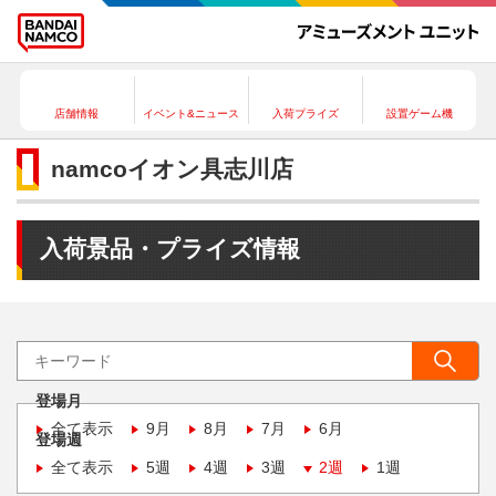
店舗情報
イベント&ニュース
入荷プライズ
設置ゲーム機
namcoイオン具志川店
入荷景品・プライズ情報
登場月
全て表示
9月
8月
7月
6月
登場週
全て表示
5週
4週
3週
2週
1週