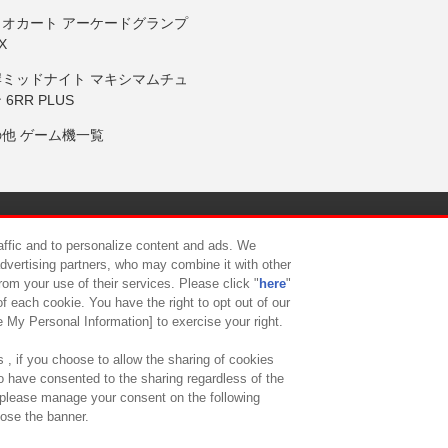
リオカート アーケードグランプ
X
岸ミッドナイト マキシマムチュ
 6RR PLUS
の他 ゲーム機一覧
サイトポリシー
プライバシーポリシー
ウェブアクセシビリティ方
raffic and to personalize content and ads. We
advertising partners, who may combine it with other
rom your use of their services. Please click "
here
"
供について
カスタマーハラスメント対応方針
よくあるご質問・
f each cookie. You have the right to opt out of our
e My Personal Information] to exercise your right.
 , if you choose to allow the sharing of cookies
to have consented to the sharing regardless of the
, please manage your consent on the following
lose the banner.
ndai Namco Amusement Lab Inc.
©Bandai Namco Experience Inc.
©HANAY