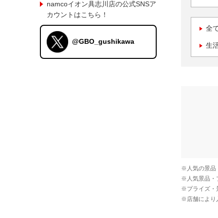
namcoイオン具志川店の公式SNSア
カウントはこちら！
全
@GBO_gushikawa
生