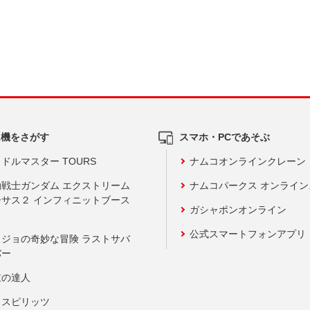
ム機をさがす
スマホ・PCであそぶ
ドルマスター TOURS
ナムコオンラインクレーン
動戦士ガンダム エクストリーム
ナムコパークス オンライ
ーサス２ インフィニットブース
ガシャポンオンライン
公式スマートフォンアプリ
ョジョの奇妙な冒険 ラストサバ
バー
鼓の達人
りスピリッツ