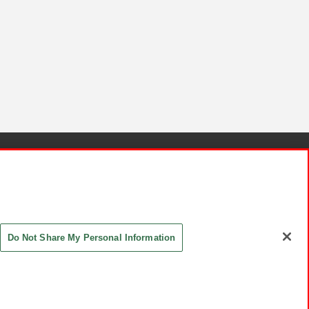
針と検証結果
お取引先さまとともに
お問い合わせ
Do Not Share My Personal Information
ASHIKI Co., Ltd. All Rights Reserved.