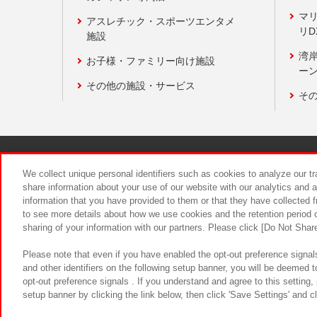
マ
アスレチック・スポーツエンタメ
リD
施設
湾
お子様・ファミリー向け施設
ーン
その他の施設・サービス
そ
関連会社
サステナビリティ
We collect unique personal identifiers such as cookies to analyze our t
share information about your use of our website with our analytics and 
information that you have provided to them or that they have collected f
食品のご提
to see more details about how we use cookies and the retention period o
sharing of your information with our partners. Please click [Do Not Shar
Please note that even if you have enabled the opt-out preference signals
and other identifiers on the following setup banner, you will be deemed 
opt-out preference signals . If you understand and agree to this setting
setup banner by clicking the link below, then click 'Save Settings' and c
©Bandai Namco Amusement Inc.
©Ba