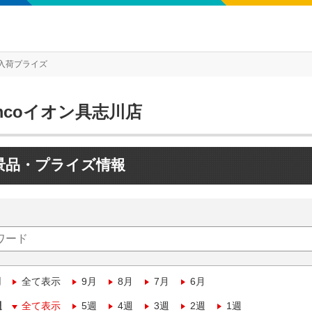
入荷プライズ
mcoイオン具志川店
景品・プライズ情報
月
全て表示
9月
8月
7月
6月
週
全て表示
5週
4週
3週
2週
1週