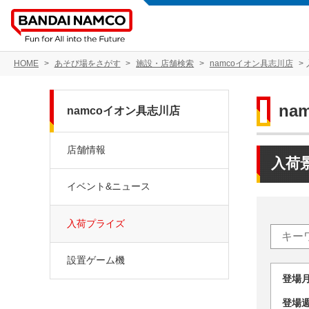
HOME
あそび場をさがす
施設・店舗検索
namcoイオン具志川店
na
namcoイオン具志川店
店舗情報
入荷
イベント&ニュース
入荷プライズ
設置ゲーム機
登場
登場