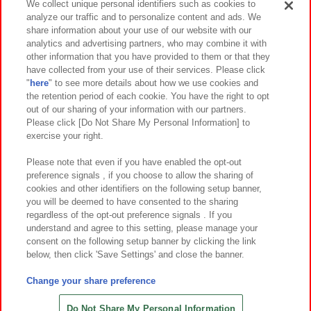
We collect unique personal identifiers such as cookies to
analyze our traffic and to personalize content and ads. We
イベント・キャンペーン
share information about your use of our website with our
analytics and advertising partners, who may combine it with
other information that you have provided to them or that they
have collected from your use of their services. Please click
"
here
" to see more details about how we use cookies and
関連会社
サステナビリティ
サイトポリシー
the retention period of each cookie. You have the right to opt
out of our sharing of your information with our partners.
プライバシーポリシー
ウェブアクセシビリティ方針と検証結果
Please click [Do Not Share My Personal Information] to
exercise your right.
お取引先さまとともに
食品のご提供について
カスタマーハラスメント対応方針
よくあるご質問・お問い合わせ
Please note that even if you have enabled the opt-out
preference signals , if you choose to allow the sharing of
cookies and other identifiers on the following setup banner,
you will be deemed to have consented to the sharing
regardless of the opt-out preference signals . If you
understand and agree to this setting, please manage your
consent on the following setup banner by clicking the link
below, then click 'Save Settings' and close the banner.
©Bandai Namco Amusement Inc.
©Bandai Namco Amusement Lab Inc.
Change your share preference
©Bandai Namco Experience Inc.
©HANAYASHIKI Co., Ltd. All Rights Reserved.
Do Not Share My Personal Information