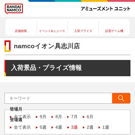
店舗情報
イベント&ニュース
入荷プライズ
設置ゲーム機
namcoイオン具志川店
入荷景品・プライズ情報
登場月
全て表示
9月
8月
7月
6月
登場週
全て表示
5週
4週
3週
2週
1週