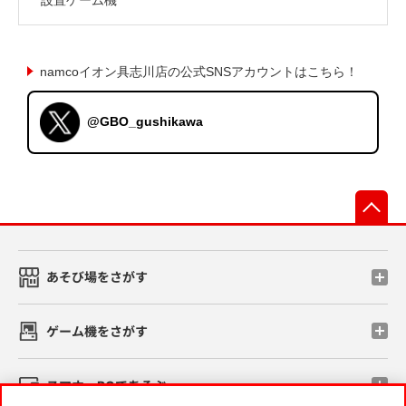
namcoイオン具志川店の公式SNSアカウントはこちら！
@GBO_gushikawa
先
あそび場をさがす
ゲーム機をさがす
スマホ・PCであそぶ