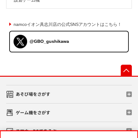
namcoイオン具志川店の公式SNSアカウントはこちら！
@GBO_gushikawa
先
あそび場をさがす
ゲーム機をさがす
スマホ・PCであそぶ