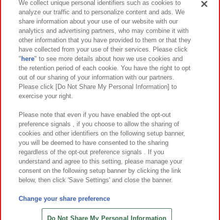
We collect unique personal identifiers such as cookies to
analyze our traffic and to personalize content and ads. We
イベント・キャンペーン
share information about your use of our website with our
analytics and advertising partners, who may combine it with
other information that you have provided to them or that they
have collected from your use of their services. Please click
"
here
" to see more details about how we use cookies and
関連会社
サステナビリティ
サイトポリシー
the retention period of each cookie. You have the right to opt
out of our sharing of your information with our partners.
プライバシーポリシー
ウェブアクセシビリティ方針と検証結果
Please click [Do Not Share My Personal Information] to
exercise your right.
お取引先さまとともに
食品のご提供について
カスタマーハラスメント対応方針
よくあるご質問・お問い合わせ
Please note that even if you have enabled the opt-out
preference signals , if you choose to allow the sharing of
cookies and other identifiers on the following setup banner,
you will be deemed to have consented to the sharing
regardless of the opt-out preference signals . If you
understand and agree to this setting, please manage your
consent on the following setup banner by clicking the link
below, then click 'Save Settings' and close the banner.
©Bandai Namco Amusement Inc.
©Bandai Namco Amusement Lab Inc.
Change your share preference
©Bandai Namco Experience Inc.
©HANAYASHIKI Co., Ltd. All Rights Reserved.
Do Not Share My Personal Information