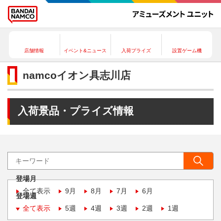
店舗情報
イベント&ニュース
入荷プライズ
設置ゲーム機
namcoイオン具志川店
入荷景品・プライズ情報
登場月
全て表示
9月
8月
7月
6月
登場週
全て表示
5週
4週
3週
2週
1週