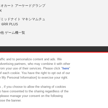
リオカート アーケードグランプ
X
岸ミッドナイト マキシマムチュ
 6RR PLUS
の他 ゲーム機一覧
サイトポリシー
プライバシーポリシー
ウェブアクセシビリティ方
raffic and to personalize content and ads. We
advertising partners, who may combine it with other
rom your use of their services. Please click "
here
"
供について
カスタマーハラスメント対応方針
よくあるご質問・
f each cookie. You have the right to opt out of our
e My Personal Information] to exercise your right.
 , if you choose to allow the sharing of cookies
to have consented to the sharing regardless of the
, please manage your consent on the following
lose the banner.
ndai Namco Amusement Lab Inc.
©Bandai Namco Experience Inc.
©HANAY