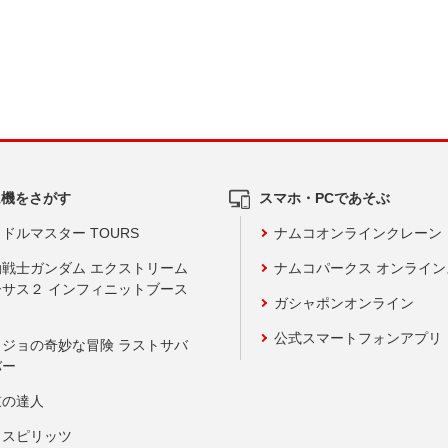
ム機をさがす
スマホ・PCであそぶ
ドルマスター TOURS
ナムコオンラインクレーン
動戦士ガンダム エクストリーム
ナムコパークス オンライ
ーサス２ インフィニットブース
ガシャポンオンライン
公式スマートフォンアプリ
ョジョの奇妙な冒険 ラストサバ
バー
鼓の達人
りスピリッツ