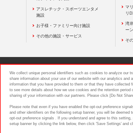
マ
アスレチック・スポーツエンタメ
リD
施設
湾
お子様・ファミリー向け施設
ーン
その他の施設・サービス
そ
関連会社
サステナビリティ
We collect unique personal identifiers such as cookies to analyze our t
share information about your use of our website with our analytics and 
information that you have provided to them or that they have collected f
食品のご提
to see more details about how we use cookies and the retention period o
sharing of your information with our partners. Please click [Do Not Shar
Please note that even if you have enabled the opt-out preference signals
and other identifiers on the following setup banner, you will be deemed 
opt-out preference signals . If you understand and agree to this setting
setup banner by clicking the link below, then click 'Save Settings' and c
©Bandai Namco Amusement Inc.
©Ba