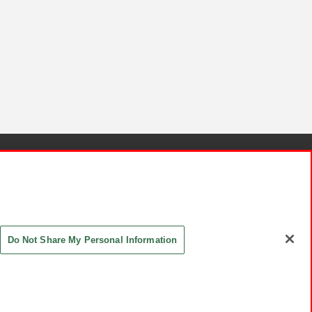
針と検証結果
お取引先さまとともに
お問い合わせ
Do Not Share My Personal Information
ASHIKI Co., Ltd. All Rights Reserved.