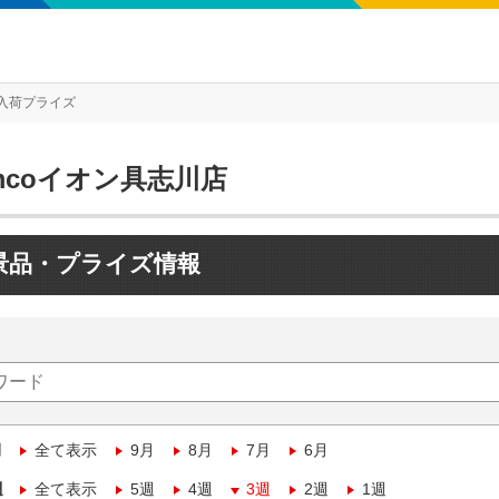
入荷プライズ
mcoイオン具志川店
景品・プライズ情報
月
全て表示
9月
8月
7月
6月
週
全て表示
5週
4週
3週
2週
1週