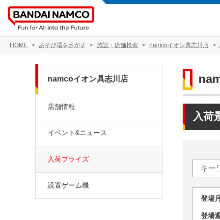
HOME
あそび場をさがす
施設・店舗検索
namcoイオン具志川店
na
namcoイオン具志川店
店舗情報
入荷
イベント&ニュース
入荷プライズ
設置ゲーム機
登場
登場