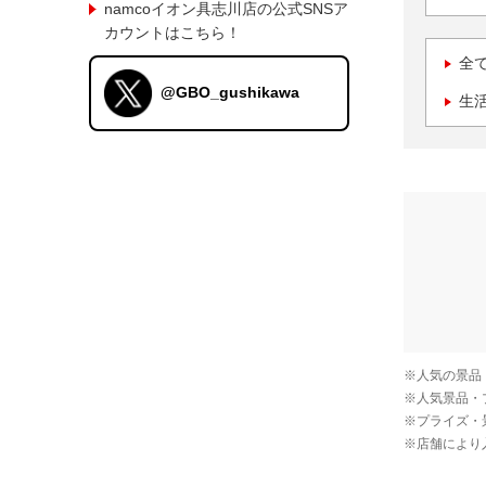
namcoイオン具志川店の公式SNSア
カウントはこちら！
全
@GBO_gushikawa
生