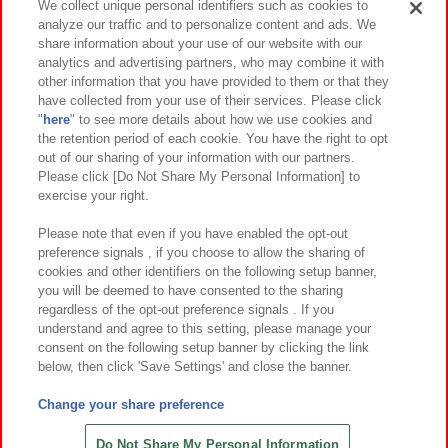
We collect unique personal identifiers such as cookies to
analyze our traffic and to personalize content and ads. We
イベント・キャンペーン
share information about your use of our website with our
analytics and advertising partners, who may combine it with
other information that you have provided to them or that they
have collected from your use of their services. Please click
"
here
" to see more details about how we use cookies and
関連会社
サステナビリティ
サイトポリシー
the retention period of each cookie. You have the right to opt
out of our sharing of your information with our partners.
プライバシーポリシー
ウェブアクセシビリティ方針と検証結果
Please click [Do Not Share My Personal Information] to
exercise your right.
お取引先さまとともに
食品のご提供について
カスタマーハラスメント対応方針
よくあるご質問・お問い合わせ
Please note that even if you have enabled the opt-out
preference signals , if you choose to allow the sharing of
cookies and other identifiers on the following setup banner,
you will be deemed to have consented to the sharing
regardless of the opt-out preference signals . If you
understand and agree to this setting, please manage your
consent on the following setup banner by clicking the link
below, then click 'Save Settings' and close the banner.
©Bandai Namco Amusement Inc.
©Bandai Namco Amusement Lab Inc.
Change your share preference
©Bandai Namco Experience Inc.
©HANAYASHIKI Co., Ltd. All Rights Reserved.
Do Not Share My Personal Information