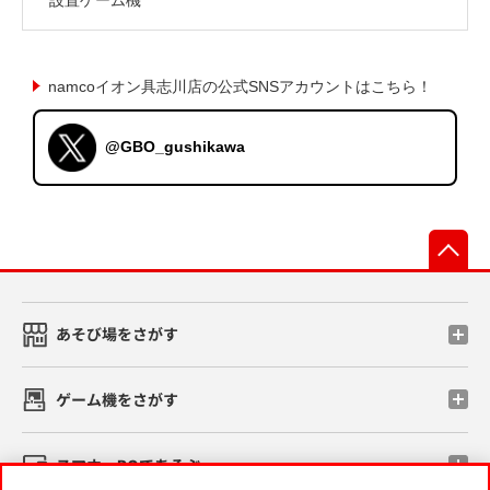
namcoイオン具志川店の公式SNSアカウントはこちら！
@GBO_gushikawa
先
あそび場をさがす
ゲーム機をさがす
スマホ・PCであそぶ