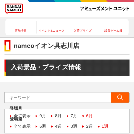
店舗情報
イベント&ニュース
入荷プライズ
設置ゲーム機
namcoイオン具志川店
入荷景品・プライズ情報
登場月
全て表示
9月
8月
7月
6月
登場週
全て表示
5週
4週
3週
2週
1週