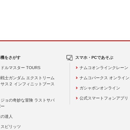
ム機をさがす
スマホ・PCであそぶ
ドルマスター TOURS
ナムコオンラインクレーン
動戦士ガンダム エクストリーム
ナムコパークス オンライ
ーサス２ インフィニットブース
ガシャポンオンライン
公式スマートフォンアプリ
ョジョの奇妙な冒険 ラストサバ
バー
鼓の達人
りスピリッツ