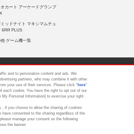
リオカート アーケードグランプ
X
岸ミッドナイト マキシマムチュ
 6RR PLUS
の他 ゲーム機一覧
サイトポリシー
プライバシーポリシー
ウェブアクセシビリティ方
raffic and to personalize content and ads. We
advertising partners, who may combine it with other
rom your use of their services. Please click "
here
"
供について
カスタマーハラスメント対応方針
よくあるご質問・
f each cookie. You have the right to opt out of our
e My Personal Information] to exercise your right.
 , if you choose to allow the sharing of cookies
to have consented to the sharing regardless of the
, please manage your consent on the following
lose the banner.
ndai Namco Amusement Lab Inc.
©Bandai Namco Experience Inc.
©HANAY