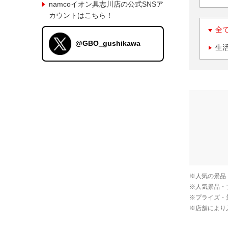
namcoイオン具志川店の公式SNSア
カウントはこちら！
全
@GBO_gushikawa
生