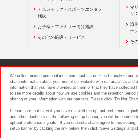
マ
アスレチック・スポーツエンタメ
リD
施設
湾
お子様・ファミリー向け施設
ーン
その他の施設・サービス
そ
関連会社
サステナビリティ
We collect unique personal identifiers such as cookies to analyze our t
share information about your use of our website with our analytics and 
information that you have provided to them or that they have collected f
食品のご提
to see more details about how we use cookies and the retention period o
sharing of your information with our partners. Please click [Do Not Shar
Please note that even if you have enabled the opt-out preference signals
and other identifiers on the following setup banner, you will be deemed 
opt-out preference signals . If you understand and agree to this setting
setup banner by clicking the link below, then click 'Save Settings' and c
©Bandai Namco Amusement Inc.
©Ba