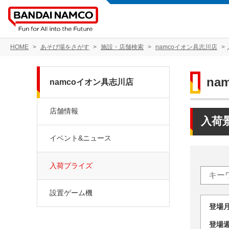
HOME
あそび場をさがす
施設・店舗検索
namcoイオン具志川店
na
namcoイオン具志川店
店舗情報
入荷
イベント&ニュース
入荷プライズ
設置ゲーム機
登場
登場