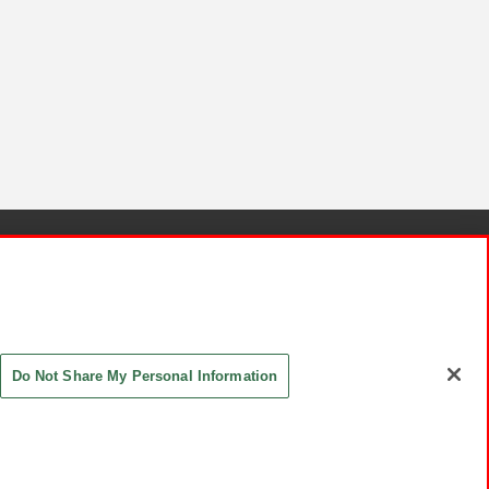
針と検証結果
お取引先さまとともに
お問い合わせ
Do Not Share My Personal Information
ASHIKI Co., Ltd. All Rights Reserved.