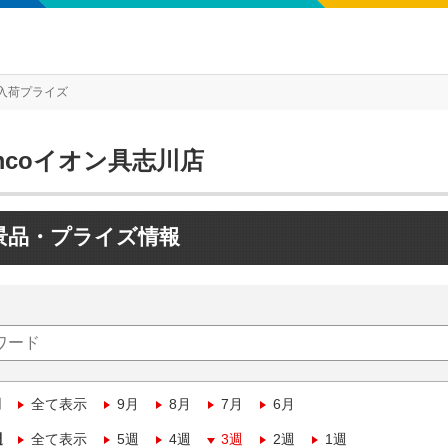
入荷プライズ
mcoイオン具志川店
景品・プライズ情報
月
全て表示
9月
8月
7月
6月
週
全て表示
5週
4週
3週
2週
1週