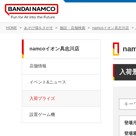
HOME
あそび場をさがす
施設・店舗検索
namcoイオン具志川店
na
namcoイオン具志川店
店舗情報
入荷
イベント&ニュース
入荷プライズ
設置ゲーム機
登場
登場