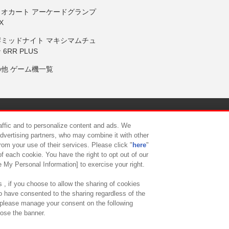
リオカート アーケードグランプ
X
岸ミッドナイト マキシマムチュ
 6RR PLUS
の他 ゲーム機一覧
サイトポリシー
プライバシーポリシー
ウェブアクセシビリティ方
raffic and to personalize content and ads. We
advertising partners, who may combine it with other
rom your use of their services. Please click "
here
"
供について
カスタマーハラスメント対応方針
よくあるご質問・
f each cookie. You have the right to opt out of our
e My Personal Information] to exercise your right.
 , if you choose to allow the sharing of cookies
to have consented to the sharing regardless of the
, please manage your consent on the following
lose the banner.
ndai Namco Amusement Lab Inc.
©Bandai Namco Experience Inc.
©HANAY