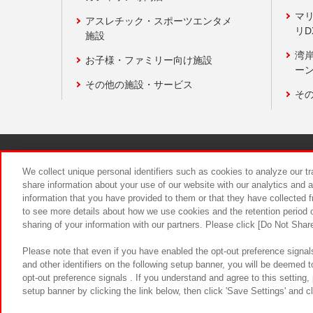
マ
アスレチック・スポーツエンタメ
リD
施設
湾
お子様・ファミリー向け施設
ーン
その他の施設・サービス
そ
関連会社
サステナビリティ
We collect unique personal identifiers such as cookies to analyze our t
share information about your use of our website with our analytics and 
information that you have provided to them or that they have collected f
食品のご提
to see more details about how we use cookies and the retention period o
sharing of your information with our partners. Please click [Do Not Shar
Please note that even if you have enabled the opt-out preference signals
and other identifiers on the following setup banner, you will be deemed 
opt-out preference signals . If you understand and agree to this setting
setup banner by clicking the link below, then click 'Save Settings' and c
©Bandai Namco Amusement Inc.
©Ba