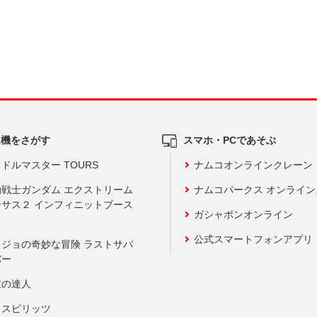
ム機をさがす
スマホ・PCであそぶ
ドルマスター TOURS
ナムコオンラインクレーン
動戦士ガンダム エクストリーム
ナムコパークス オンライ
ーサス２ インフィニットブース
ガシャポンオンライン
公式スマートフォンアプリ
ョジョの奇妙な冒険 ラストサバ
バー
鼓の達人
りスピリッツ