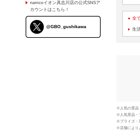
namcoイオン具志川店の公式SNSア
カウントはこちら！
全
@GBO_gushikawa
生