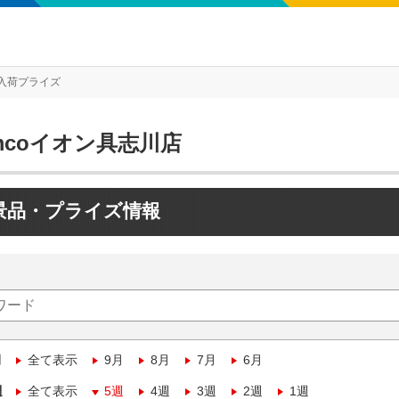
入荷プライズ
mcoイオン具志川店
景品・プライズ情報
月
全て表示
9月
8月
7月
6月
週
全て表示
5週
4週
3週
2週
1週