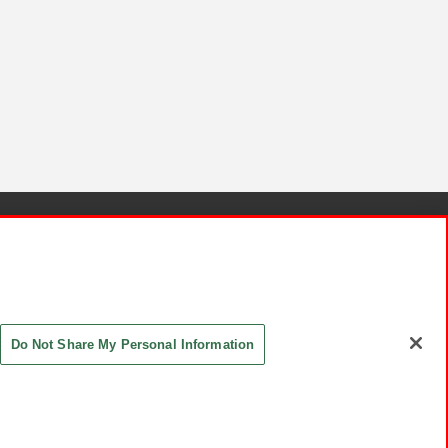
針と検証結果
お取引先さまとともに
お問い合わせ
Do Not Share My Personal Information
ASHIKI Co., Ltd. All Rights Reserved.