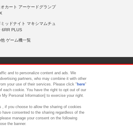
リオカート アーケードグランプ
X
岸ミッドナイト マキシマムチュ
 6RR PLUS
の他 ゲーム機一覧
サイトポリシー
プライバシーポリシー
ウェブアクセシビリティ方
raffic and to personalize content and ads. We
advertising partners, who may combine it with other
rom your use of their services. Please click "
here
"
供について
カスタマーハラスメント対応方針
よくあるご質問・
f each cookie. You have the right to opt out of our
e My Personal Information] to exercise your right.
 , if you choose to allow the sharing of cookies
to have consented to the sharing regardless of the
, please manage your consent on the following
lose the banner.
ndai Namco Amusement Lab Inc.
©Bandai Namco Experience Inc.
©HANAY