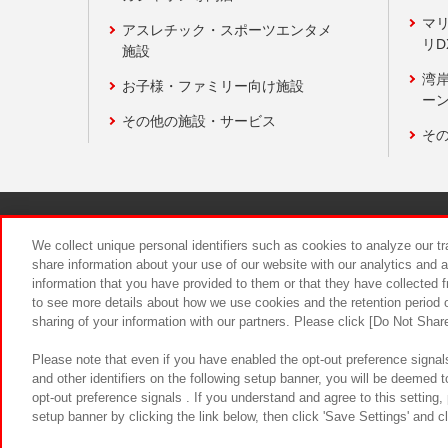
マ
アスレチック・スポーツエンタメ
リD
施設
湾
お子様・ファミリー向け施設
ーン
その他の施設・サービス
そ
関連会社
サステナビリティ
We collect unique personal identifiers such as cookies to analyze our t
share information about your use of our website with our analytics and 
information that you have provided to them or that they have collected f
食品のご提
to see more details about how we use cookies and the retention period o
sharing of your information with our partners. Please click [Do Not Shar
Please note that even if you have enabled the opt-out preference signals
and other identifiers on the following setup banner, you will be deemed 
opt-out preference signals . If you understand and agree to this setting
setup banner by clicking the link below, then click 'Save Settings' and c
©Bandai Namco Amusement Inc.
©Ba