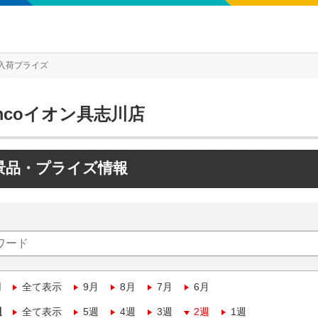
入荷プライズ
mcoイオン具志川店
景品・プライズ情報
月
全て表示
9月
8月
7月
6月
週
全て表示
5週
4週
3週
2週
1週