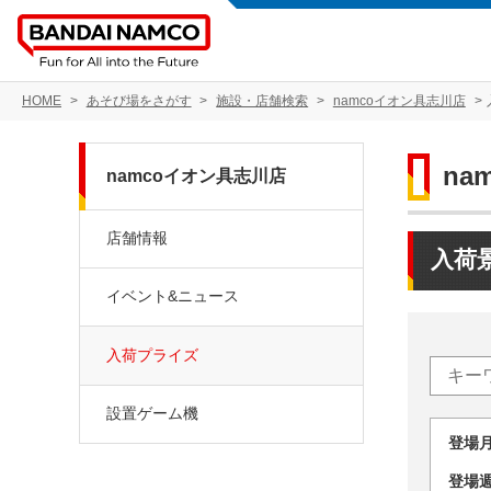
HOME
あそび場をさがす
施設・店舗検索
namcoイオン具志川店
na
namcoイオン具志川店
店舗情報
入荷
イベント&ニュース
入荷プライズ
設置ゲーム機
登場
登場