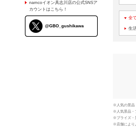
namcoイオン具志川店の公式SNSア
カウントはこちら！
全
@GBO_gushikawa
生