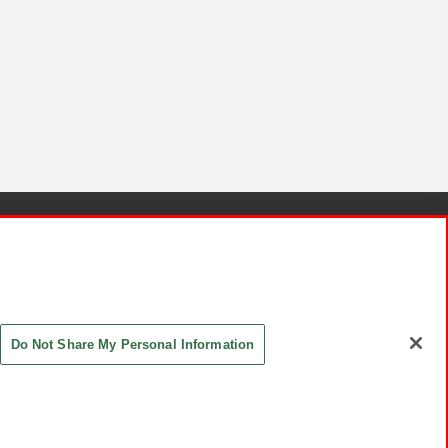
針と検証結果
お取引先さまとともに
お問い合わせ
Do Not Share My Personal Information
ASHIKI Co., Ltd. All Rights Reserved.