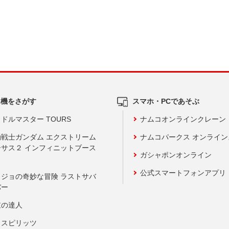
ム機をさがす
スマホ・PCであそぶ
ドルマスター TOURS
ナムコオンラインクレーン
動戦士ガンダム エクストリーム
ナムコパークス オンライ
ーサス２ インフィニットブース
ガシャポンオンライン
公式スマートフォンアプリ
ョジョの奇妙な冒険 ラストサバ
バー
鼓の達人
りスピリッツ