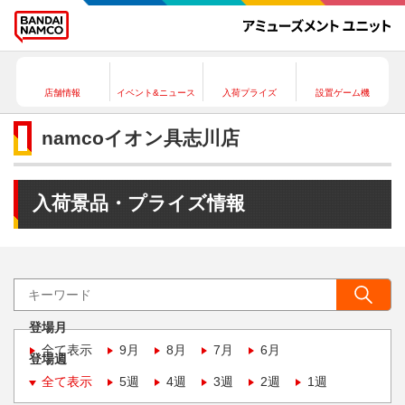
店舗情報
イベント&ニュース
入荷プライズ
設置ゲーム機
namcoイオン具志川店
入荷景品・プライズ情報
登場月
全て表示
9月
8月
7月
6月
登場週
全て表示
5週
4週
3週
2週
1週