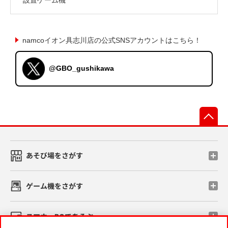
namcoイオン具志川店の公式SNSアカウントはこちら！
@GBO_gushikawa
先
あそび場をさがす
ゲーム機をさがす
スマホ・PCであそぶ