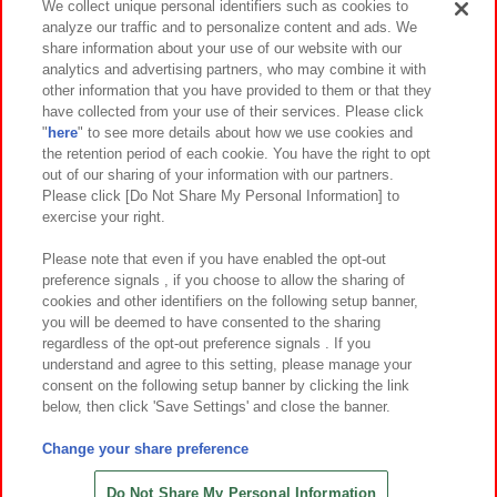
We collect unique personal identifiers such as cookies to
analyze our traffic and to personalize content and ads. We
イベント・キャンペーン
share information about your use of our website with our
analytics and advertising partners, who may combine it with
other information that you have provided to them or that they
have collected from your use of their services. Please click
"
here
" to see more details about how we use cookies and
関連会社
サステナビリティ
サイトポリシー
the retention period of each cookie. You have the right to opt
out of our sharing of your information with our partners.
プライバシーポリシー
ウェブアクセシビリティ方針と検証結果
Please click [Do Not Share My Personal Information] to
exercise your right.
お取引先さまとともに
食品のご提供について
カスタマーハラスメント対応方針
よくあるご質問・お問い合わせ
Please note that even if you have enabled the opt-out
preference signals , if you choose to allow the sharing of
cookies and other identifiers on the following setup banner,
you will be deemed to have consented to the sharing
regardless of the opt-out preference signals . If you
understand and agree to this setting, please manage your
consent on the following setup banner by clicking the link
below, then click 'Save Settings' and close the banner.
©Bandai Namco Amusement Inc.
©Bandai Namco Amusement Lab Inc.
Change your share preference
©Bandai Namco Experience Inc.
©HANAYASHIKI Co., Ltd. All Rights Reserved.
Do Not Share My Personal Information