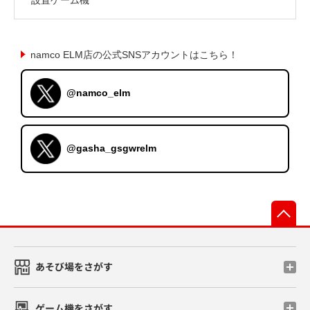
namco ELM店の公式SNSアカウントはこちら！
@namco_elm
@gasha_gsgwrelm
先
あそび場をさがす
ゲーム機をさがす