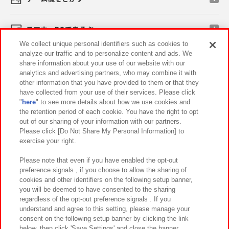
スマホ・PCであそぶ
We collect unique personal identifiers such as cookies to
analyze our traffic and to personalize content and ads. We
イベント・キャンペーン
share information about your use of our website with our
analytics and advertising partners, who may combine it with
other information that you have provided to them or that they
have collected from your use of their services. Please click
"
here
" to see more details about how we use cookies and
関連会社
サステナビリティ
サイトポリシー
the retention period of each cookie. You have the right to opt
out of our sharing of your information with our partners.
プライバシーポリシー
ウェブアクセシビリティ方針と検証結果
Please click [Do Not Share My Personal Information] to
exercise your right.
お取引先さまとともに
食品のご提供について
カスタマーハラスメント対応方針
よくあるご質問・お問い合わせ
Please note that even if you have enabled the opt-out
preference signals , if you choose to allow the sharing of
cookies and other identifiers on the following setup banner,
you will be deemed to have consented to the sharing
regardless of the opt-out preference signals . If you
understand and agree to this setting, please manage your
consent on the following setup banner by clicking the link
below, then click 'Save Settings' and close the banner.