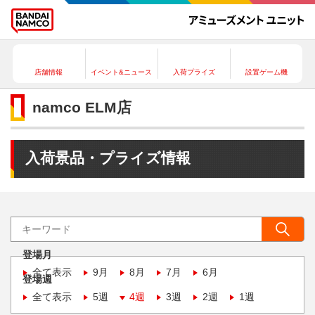
店舗情報
イベント&ニュース
入荷プライズ
設置ゲーム機
namco ELM店
入荷景品・プライズ情報
登場月
全て表示
9月
8月
7月
6月
登場週
全て表示
5週
4週
3週
2週
1週