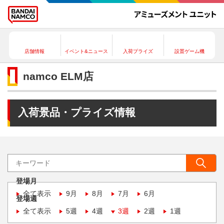
店舗情報
イベント&ニュース
入荷プライズ
設置ゲーム機
namco ELM店
入荷景品・プライズ情報
登場月
全て表示
9月
8月
7月
6月
登場週
全て表示
5週
4週
3週
2週
1週