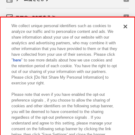
スマホ・PCであそぶ
We collect unique personal identifiers such as cookies to
analyze our traffic and to personalize content and ads. We
イベント・キャンペーン
share information about your use of our website with our
analytics and advertising partners, who may combine it with
other information that you have provided to them or that they
have collected from your use of their services. Please click
"
here
" to see more details about how we use cookies and
関連会社
サステナビリティ
サイトポリシー
the retention period of each cookie. You have the right to opt
out of our sharing of your information with our partners.
プライバシーポリシー
ウェブアクセシビリティ方針と検証結果
Please click [Do Not Share My Personal Information] to
exercise your right.
お取引先さまとともに
食品のご提供について
カスタマーハラスメント対応方針
よくあるご質問・お問い合わせ
Please note that even if you have enabled the opt-out
preference signals , if you choose to allow the sharing of
cookies and other identifiers on the following setup banner,
you will be deemed to have consented to the sharing
regardless of the opt-out preference signals . If you
understand and agree to this setting, please manage your
consent on the following setup banner by clicking the link
below, then click 'Save Settings' and close the banner.