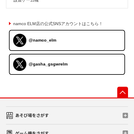
namco ELM店の公式SNSアカウントはこちら！
@namco_elm
@gasha_gsgwrelm
先
あそび場をさがす
ゲーム機をさがす