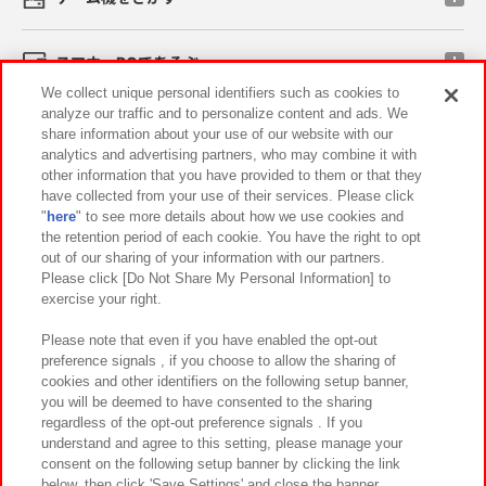
スマホ・PCであそぶ
We collect unique personal identifiers such as cookies to
analyze our traffic and to personalize content and ads. We
イベント・キャンペーン
share information about your use of our website with our
analytics and advertising partners, who may combine it with
other information that you have provided to them or that they
have collected from your use of their services. Please click
"
here
" to see more details about how we use cookies and
関連会社
サステナビリティ
サイトポリシー
the retention period of each cookie. You have the right to opt
out of our sharing of your information with our partners.
プライバシーポリシー
ウェブアクセシビリティ方針と検証結果
Please click [Do Not Share My Personal Information] to
exercise your right.
お取引先さまとともに
食品のご提供について
カスタマーハラスメント対応方針
よくあるご質問・お問い合わせ
Please note that even if you have enabled the opt-out
preference signals , if you choose to allow the sharing of
cookies and other identifiers on the following setup banner,
you will be deemed to have consented to the sharing
regardless of the opt-out preference signals . If you
understand and agree to this setting, please manage your
consent on the following setup banner by clicking the link
below, then click 'Save Settings' and close the banner.