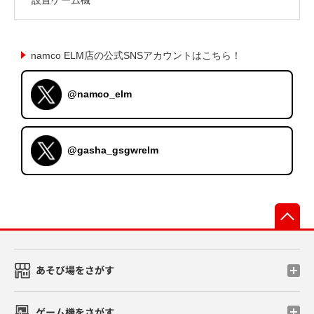
namco ELM店の公式SNSアカウントはこちら！
@namco_elm
@gasha_gsgwrelm
先
あそび場をさがす
ゲーム機をさがす