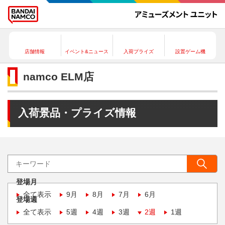
店舗情報
イベント&ニュース
入荷プライズ
設置ゲーム機
namco ELM店
入荷景品・プライズ情報
登場月
全て表示
9月
8月
7月
6月
登場週
全て表示
5週
4週
3週
2週
1週