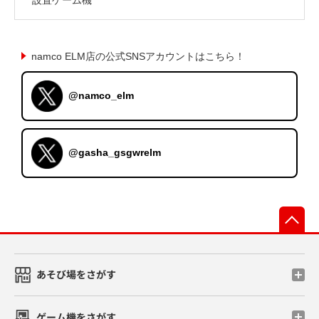
namco ELM店の公式SNSアカウントはこちら！
@namco_elm
@gasha_gsgwrelm
先
あそび場をさがす
ゲーム機をさがす