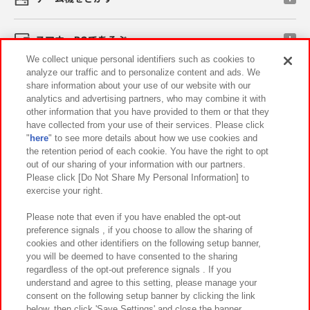
スマホ・PCであそぶ
We collect unique personal identifiers such as cookies to
analyze our traffic and to personalize content and ads. We
イベント・キャンペーン
share information about your use of our website with our
analytics and advertising partners, who may combine it with
other information that you have provided to them or that they
have collected from your use of their services. Please click
"
here
" to see more details about how we use cookies and
関連会社
サステナビリティ
サイトポリシー
the retention period of each cookie. You have the right to opt
out of our sharing of your information with our partners.
プライバシーポリシー
ウェブアクセシビリティ方針と検証結果
Please click [Do Not Share My Personal Information] to
exercise your right.
お取引先さまとともに
食品のご提供について
カスタマーハラスメント対応方針
よくあるご質問・お問い合わせ
Please note that even if you have enabled the opt-out
preference signals , if you choose to allow the sharing of
cookies and other identifiers on the following setup banner,
you will be deemed to have consented to the sharing
regardless of the opt-out preference signals . If you
understand and agree to this setting, please manage your
consent on the following setup banner by clicking the link
below, then click 'Save Settings' and close the banner.