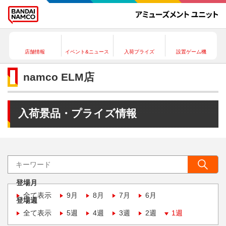
店舗情報
イベント&ニュース
入荷プライズ
設置ゲーム機
namco ELM店
入荷景品・プライズ情報
登場月
全て表示
9月
8月
7月
6月
登場週
全て表示
5週
4週
3週
2週
1週