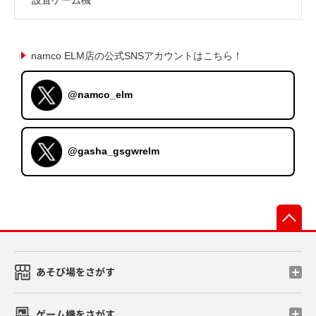
namco ELM店の公式SNSアカウントはこちら！
@namco_elm
@gasha_gsgwrelm
先
あそび場をさがす
ゲーム機をさがす