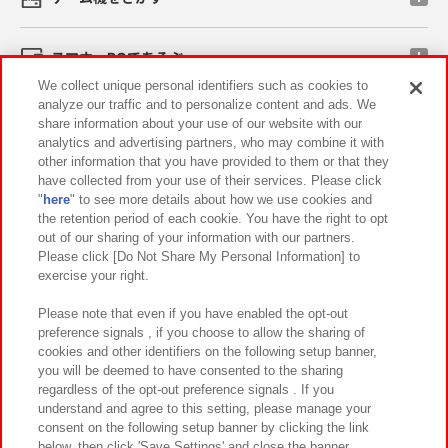
スマホ・PCであそぶ
We collect unique personal identifiers such as cookies to
analyze our traffic and to personalize content and ads. We
イベント・キャンペーン
share information about your use of our website with our
analytics and advertising partners, who may combine it with
other information that you have provided to them or that they
have collected from your use of their services. Please click
"
here
" to see more details about how we use cookies and
関連会社
サステナビリティ
サイトポリシー
the retention period of each cookie. You have the right to opt
out of our sharing of your information with our partners.
プライバシーポリシー
ウェブアクセシビリティ方針と検証結果
Please click [Do Not Share My Personal Information] to
exercise your right.
お取引先さまとともに
食品のご提供について
カスタマーハラスメント対応方針
よくあるご質問・お問い合わせ
Please note that even if you have enabled the opt-out
preference signals , if you choose to allow the sharing of
cookies and other identifiers on the following setup banner,
you will be deemed to have consented to the sharing
regardless of the opt-out preference signals . If you
understand and agree to this setting, please manage your
consent on the following setup banner by clicking the link
below, then click 'Save Settings' and close the banner.