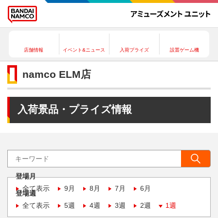
店舗情報
イベント&ニュース
入荷プライズ
設置ゲーム機
namco ELM店
入荷景品・プライズ情報
登場月
全て表示
9月
8月
7月
6月
登場週
全て表示
5週
4週
3週
2週
1週