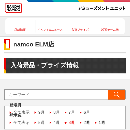
店舗情報
イベント&ニュース
入荷プライズ
設置ゲーム機
namco ELM店
入荷景品・プライズ情報
登場月
全て表示
9月
8月
7月
6月
登場週
全て表示
5週
4週
3週
2週
1週