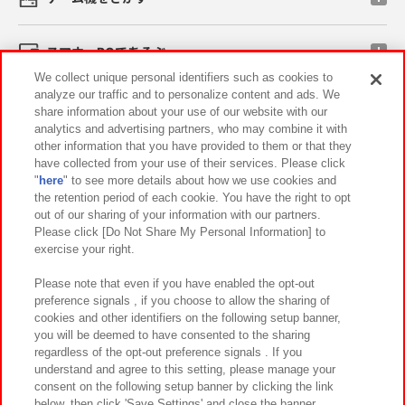
スマホ・PCであそぶ
We collect unique personal identifiers such as cookies to
analyze our traffic and to personalize content and ads. We
イベント・キャンペーン
share information about your use of our website with our
analytics and advertising partners, who may combine it with
other information that you have provided to them or that they
have collected from your use of their services. Please click
"
here
" to see more details about how we use cookies and
関連会社
サステナビリティ
サイトポリシー
the retention period of each cookie. You have the right to opt
out of our sharing of your information with our partners.
プライバシーポリシー
ウェブアクセシビリティ方針と検証結果
Please click [Do Not Share My Personal Information] to
exercise your right.
お取引先さまとともに
食品のご提供について
カスタマーハラスメント対応方針
よくあるご質問・お問い合わせ
Please note that even if you have enabled the opt-out
preference signals , if you choose to allow the sharing of
cookies and other identifiers on the following setup banner,
you will be deemed to have consented to the sharing
regardless of the opt-out preference signals . If you
understand and agree to this setting, please manage your
consent on the following setup banner by clicking the link
below, then click 'Save Settings' and close the banner.