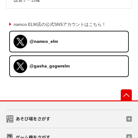
namco ELM店の公式SNSアカウントはこちら！
@namco_elm
@gasha_gsgwrelm
先
あそび場をさがす
ゲーム機をさがす