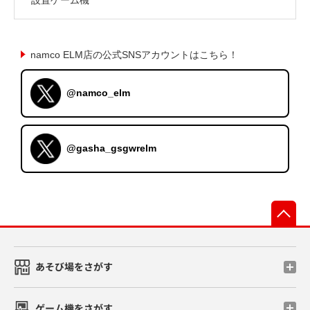
namco ELM店の公式SNSアカウントはこちら！
@namco_elm
@gasha_gsgwrelm
先
あそび場をさがす
ゲーム機をさがす