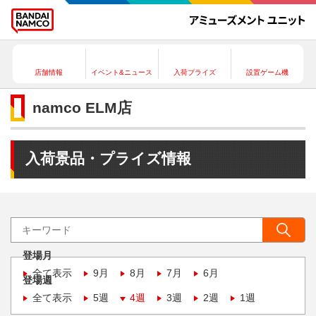
店舗情報
イベント&ニュース
入荷プライズ
設置ゲーム機
namco ELM店
入荷景品・プライズ情報
登場月
全て表示
9月
8月
7月
6月
登場週
全て表示
5週
4週
3週
2週
1週