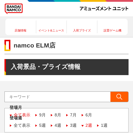
店舗情報
イベント&ニュース
入荷プライズ
設置ゲーム機
namco ELM店
入荷景品・プライズ情報
登場月
全て表示
9月
8月
7月
6月
登場週
全て表示
5週
4週
3週
2週
1週