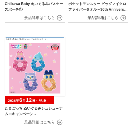
Chiikawa Baby ぬいぐるみパスケー
ポケットモンスター ビッグマイクロ
スポーチ①
ファイバータオル～30th Anniversar
y～
6
12
2026年
月
日～登場
たまごっち ぬいぐるみシュシュ～ナ
ムコキャンペーン～