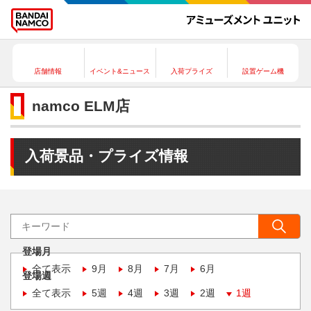
店舗情報
イベント&ニュース
入荷プライズ
設置ゲーム機
namco ELM店
入荷景品・プライズ情報
登場月
全て表示
9月
8月
7月
6月
登場週
全て表示
5週
4週
3週
2週
1週