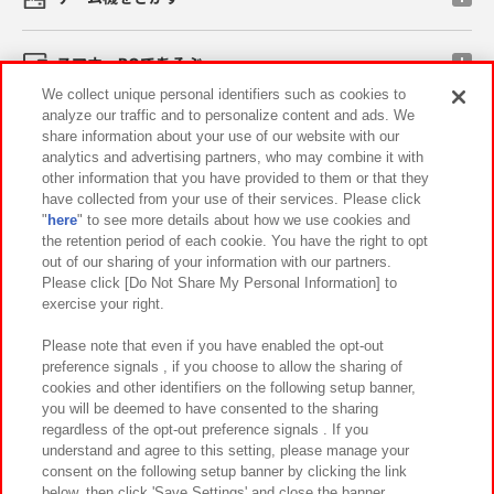
スマホ・PCであそぶ
We collect unique personal identifiers such as cookies to
analyze our traffic and to personalize content and ads. We
イベント・キャンペーン
share information about your use of our website with our
analytics and advertising partners, who may combine it with
other information that you have provided to them or that they
have collected from your use of their services. Please click
"
here
" to see more details about how we use cookies and
関連会社
サステナビリティ
サイトポリシー
the retention period of each cookie. You have the right to opt
out of our sharing of your information with our partners.
プライバシーポリシー
ウェブアクセシビリティ方針と検証結果
Please click [Do Not Share My Personal Information] to
exercise your right.
お取引先さまとともに
食品のご提供について
カスタマーハラスメント対応方針
よくあるご質問・お問い合わせ
Please note that even if you have enabled the opt-out
preference signals , if you choose to allow the sharing of
cookies and other identifiers on the following setup banner,
you will be deemed to have consented to the sharing
regardless of the opt-out preference signals . If you
understand and agree to this setting, please manage your
consent on the following setup banner by clicking the link
below, then click 'Save Settings' and close the banner.