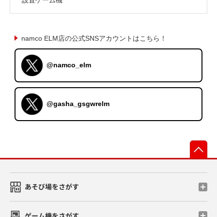
namco ELM店の公式SNSアカウントはこちら！
@namco_elm
@gasha_gsgwrelm
先
あそび場をさがす
ゲーム機をさがす