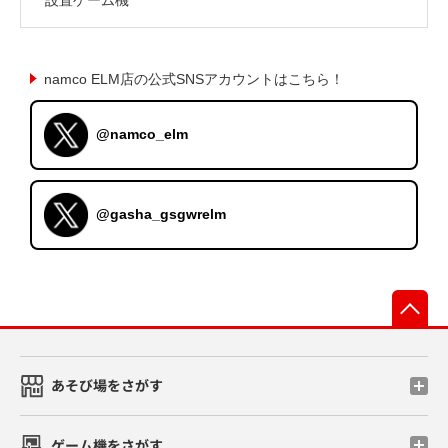
namco ELM店の公式SNSアカウントはこちら！
@namco_elm
@gasha_gsgwrelm
先
あそび場をさがす
ゲーム機をさがす