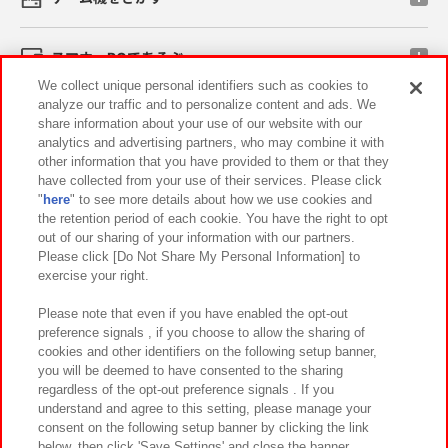
スマホ・PCであそぶ
We collect unique personal identifiers such as cookies to
analyze our traffic and to personalize content and ads. We
イベント・キャンペーン
share information about your use of our website with our
analytics and advertising partners, who may combine it with
other information that you have provided to them or that they
have collected from your use of their services. Please click
"
here
" to see more details about how we use cookies and
関連会社
サステナビリティ
サイトポリシー
the retention period of each cookie. You have the right to opt
out of our sharing of your information with our partners.
プライバシーポリシー
ウェブアクセシビリティ方針と検証結果
Please click [Do Not Share My Personal Information] to
exercise your right.
お取引先さまとともに
食品のご提供について
カスタマーハラスメント対応方針
よくあるご質問・お問い合わせ
Please note that even if you have enabled the opt-out
preference signals , if you choose to allow the sharing of
cookies and other identifiers on the following setup banner,
you will be deemed to have consented to the sharing
regardless of the opt-out preference signals . If you
understand and agree to this setting, please manage your
consent on the following setup banner by clicking the link
below, then click 'Save Settings' and close the banner.