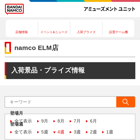
店舗情報
イベント&ニュース
入荷プライズ
設置ゲーム機
namco ELM店
入荷景品・プライズ情報
登場月
全て表示
9月
8月
7月
6月
登場週
全て表示
5週
4週
3週
2週
1週