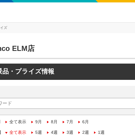
ライズ
mco ELM店
景品・プライズ情報
月
全て表示
9月
8月
7月
6月
週
全て表示
5週
4週
3週
2週
1週