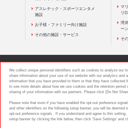
マ
アスレチック・スポーツエンタメ
リD
施設
湾
お子様・ファミリー向け施設
ーン
その他の施設・サービス
そ
関連会社
サステナビリティ
We collect unique personal identifiers such as cookies to analyze our t
share information about your use of our website with our analytics and 
information that you have provided to them or that they have collected f
食品のご提
to see more details about how we use cookies and the retention period o
sharing of your information with our partners. Please click [Do Not Shar
Please note that even if you have enabled the opt-out preference signals
and other identifiers on the following setup banner, you will be deemed 
opt-out preference signals . If you understand and agree to this setting
setup banner by clicking the link below, then click 'Save Settings' and c
©Bandai Namco Amusement Inc.
©Ba