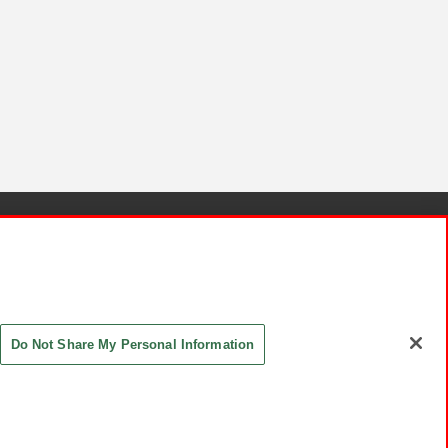
針と検証結果
お取引先さまとともに
お問い合わせ
Do Not Share My Personal Information
ASHIKI Co., Ltd. All Rights Reserved.