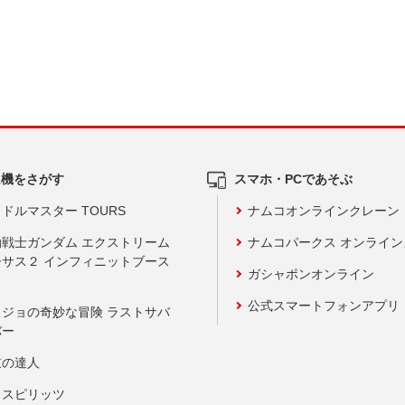
ム機をさがす
スマホ・PCであそぶ
ドルマスター TOURS
ナムコオンラインクレーン
動戦士ガンダム エクストリーム
ナムコパークス オンライ
ーサス２ インフィニットブース
ガシャポンオンライン
公式スマートフォンアプリ
ョジョの奇妙な冒険 ラストサバ
バー
鼓の達人
りスピリッツ