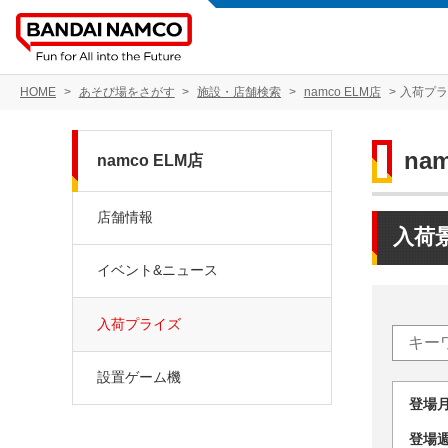
HOME
あそび場をさがす
施設・店舗検索
namco ELM店
入荷プ
na
namco ELM店
店舗情報
入荷
イベント&ニュース
入荷プライズ
設置ゲーム機
登場
登場