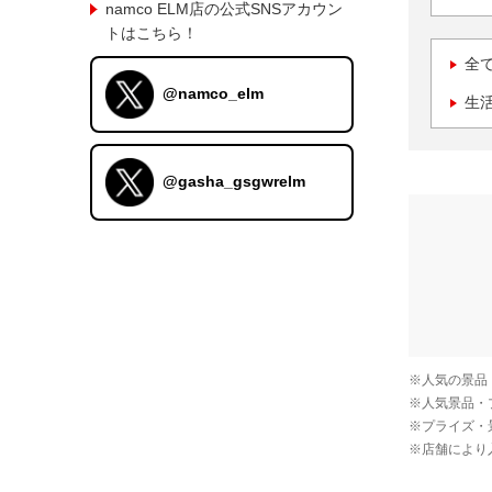
namco ELM店の公式SNSアカウン
トはこちら！
全
@namco_elm
生
@gasha_gsgwrelm