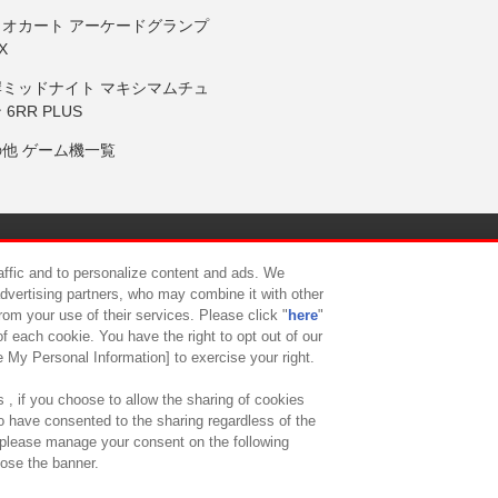
リオカート アーケードグランプ
X
岸ミッドナイト マキシマムチュ
 6RR PLUS
の他 ゲーム機一覧
サイトポリシー
プライバシーポリシー
ウェブアクセシビリティ方
raffic and to personalize content and ads. We
advertising partners, who may combine it with other
rom your use of their services. Please click "
here
"
供について
カスタマーハラスメント対応方針
よくあるご質問・
f each cookie. You have the right to opt out of our
e My Personal Information] to exercise your right.
 , if you choose to allow the sharing of cookies
to have consented to the sharing regardless of the
, please manage your consent on the following
lose the banner.
ndai Namco Amusement Lab Inc.
©Bandai Namco Experience Inc.
©HANAY