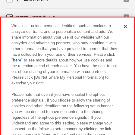
スマホ・PCであそぶ
We collect unique personal identifiers such as cookies to
analyze our traffic and to personalize content and ads. We
イベント・キャンペーン
share information about your use of our website with our
analytics and advertising partners, who may combine it with
other information that you have provided to them or that they
have collected from your use of their services. Please click
"
here
" to see more details about how we use cookies and
関連会社
サステナビリティ
サイトポリシー
the retention period of each cookie. You have the right to opt
out of our sharing of your information with our partners.
プライバシーポリシー
ウェブアクセシビリティ方針と検証結果
Please click [Do Not Share My Personal Information] to
exercise your right.
お取引先さまとともに
食品のご提供について
カスタマーハラスメント対応方針
よくあるご質問・お問い合わせ
Please note that even if you have enabled the opt-out
preference signals , if you choose to allow the sharing of
cookies and other identifiers on the following setup banner,
you will be deemed to have consented to the sharing
regardless of the opt-out preference signals . If you
understand and agree to this setting, please manage your
consent on the following setup banner by clicking the link
below, then click 'Save Settings' and close the banner.