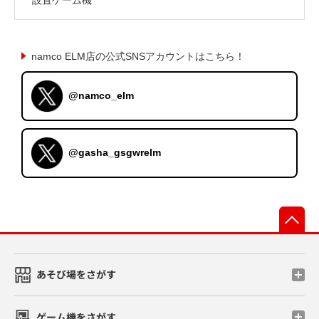
namco ELM店の公式SNSアカウントはこちら！
@namco_elm
@gasha_gsgwrelm
先
あそび場をさがす
ゲーム機をさがす