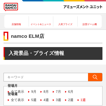
店舗情報
イベント&ニュース
入荷プライズ
設置ゲーム機
namco ELM店
入荷景品・プライズ情報
登場月
全て表示
9月
8月
7月
6月
登場週
全て表示
5週
4週
3週
2週
1週