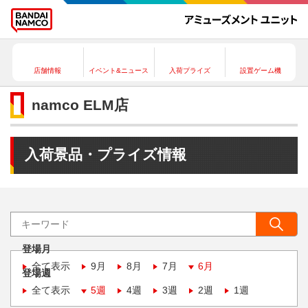
店舗情報
イベント&ニュース
入荷プライズ
設置ゲーム機
namco ELM店
入荷景品・プライズ情報
登場月
全て表示
9月
8月
7月
6月
登場週
全て表示
5週
4週
3週
2週
1週