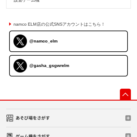
namco ELM店の公式SNSアカウントはこちら！
@namco_elm
@gasha_gsgwrelm
先
あそび場をさがす
ゲーム機をさがす