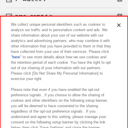
スマホ・PCであそぶ
We collect unique personal identifiers such as cookies to
analyze our traffic and to personalize content and ads. We
イベント・キャンペーン
share information about your use of our website with our
analytics and advertising partners, who may combine it with
other information that you have provided to them or that they
have collected from your use of their services. Please click
"
here
" to see more details about how we use cookies and
関連会社
サステナビリティ
サイトポリシー
the retention period of each cookie. You have the right to opt
out of our sharing of your information with our partners.
プライバシーポリシー
ウェブアクセシビリティ方針と検証結果
Please click [Do Not Share My Personal Information] to
exercise your right.
お取引先さまとともに
食品のご提供について
カスタマーハラスメント対応方針
よくあるご質問・お問い合わせ
Please note that even if you have enabled the opt-out
preference signals , if you choose to allow the sharing of
cookies and other identifiers on the following setup banner,
you will be deemed to have consented to the sharing
regardless of the opt-out preference signals . If you
understand and agree to this setting, please manage your
consent on the following setup banner by clicking the link
below, then click 'Save Settings' and close the banner.